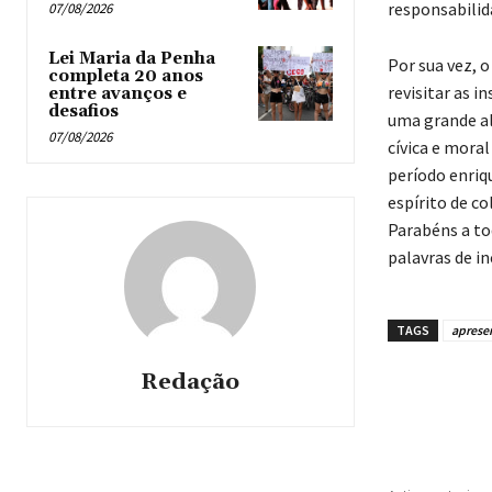
responsabilid
07/08/2026
Lei Maria da Penha
Por sua vez, o
completa 20 anos
revisitar as i
entre avanços e
desafios
uma grande al
07/08/2026
cívica e moral
período enriq
espírito de c
Parabéns a to
palavras de i
TAGS
aprese
Redação