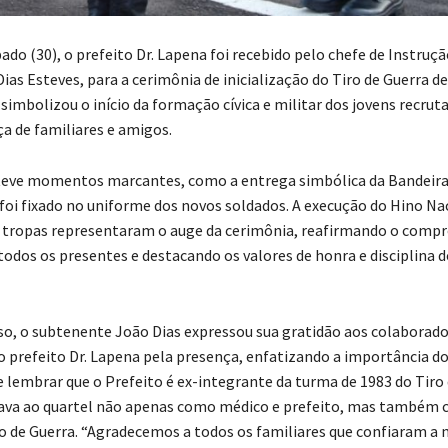
do (30), o prefeito Dr. Lapena foi recebido pelo chefe de Instruçã
ias Esteves, para a cerimônia de inicialização do Tiro de Guerra d
simbolizou o início da formação cívica e militar dos jovens recrut
a de familiares e amigos.
teve momentos marcantes, como a entrega simbólica da Bandeira
 foi fixado no uniforme dos novos soldados. A execução do Hino Nac
 tropas representaram o auge da cerimônia, reafirmando o comp
todos os presentes e destacando os valores de honra e disciplina d
so, o subtenente João Dias expressou sua gratidão aos colaborado
ao prefeito Dr. Lapena pela presença, enfatizando a importância do
e lembrar que o Prefeito é ex-integrante da turma de 1983 do Tiro 
nava ao quartel não apenas como médico e prefeito, mas também
ro de Guerra. “Agradecemos a todos os familiares que confiaram a 