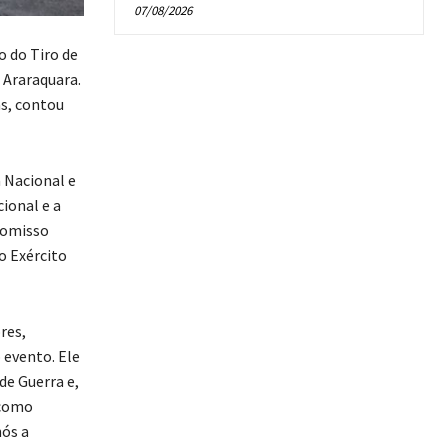
07/08/2026
o do Tiro de
e Araraquara.
as, contou
 Nacional e
ional e a
romisso
o Exército
res,
 evento. Ele
de Guerra e,
 como
nós a