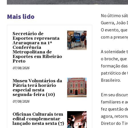
Mais lido
No último sába
Guerra, João D
O evento, que 
Secretário de
com a presenç
Esportes representa
Araraquara na 1ª
Conferência
A solenidade 
Metropolitana de
Esportes em Ribeirão
o broche, que
Preto
formação das
07/08/2026
patriótico de 
Brasileiro.
Museu Voluntários da
Pátria terá horário
especial nesta
Em seu discur
segunda-feira (10)
07/08/2026
familiares e 
fez questão d
Oficinas Culturais tem
agora, retor
edital complementar
Diretor do Ti
lançado nesta sexta (7)