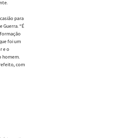
nte.
ocasião para
e Guerra. “É
a formação
 que foi um
r e o
mo homem.
refeito, com