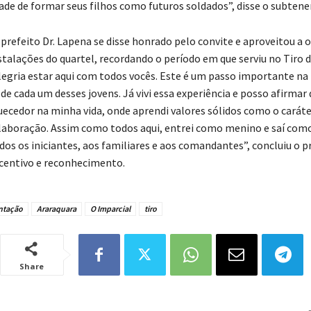
ade de formar seus filhos como futuros soldados”, disse o subtene
 prefeito Dr. Lapena se disse honrado pelo convite e aproveitou a 
nstalações do quartel, recordando o período em que serviu no Tiro d
egria estar aqui com todos vocês. Este é um passo importante n
 de cada um desses jovens. Já vivi essa experiência e posso afirmar
uecedor na minha vida, onde aprendi valores sólidos como o caráte
olaboração. Assim como todos aqui, entrei como menino e saí co
dos os iniciantes, aos familiares e aos comandantes”, concluiu o p
ncentivo e reconhecimento.
ntação
Araraquara
O Imparcial
tiro
Share