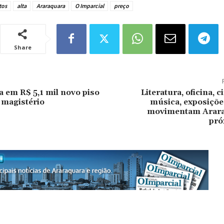
tos
alta
Araraquara
O Imparcial
preço
Share
a em R$ 5,1 mil novo piso
Literatura, oficina, ci
 magistério
música, exposiçõe
movimentam Arara
pró