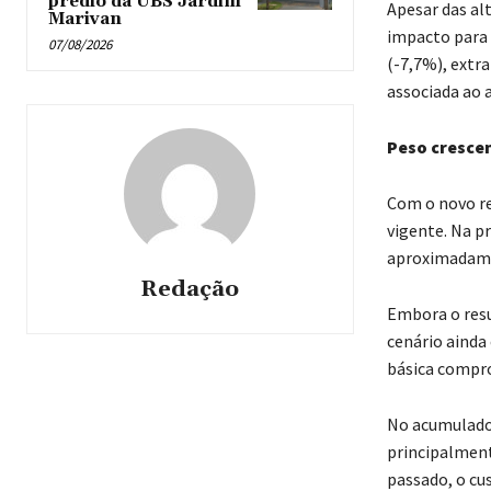
prédio da UBS Jardim
Apesar das al
Marivan
impacto para 
07/08/2026
(-7,7%), extr
associada ao 
Peso cresce
Com o novo re
vigente. Na p
aproximadamen
Redação
Embora o resu
cenário ainda
básica compro
No acumulado 
principalmen
passado, o cu