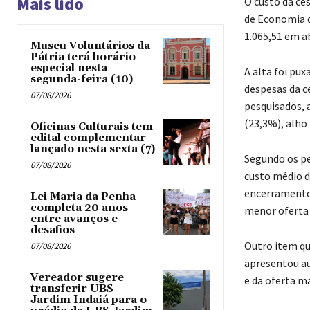
Mais lido
O custo da ce
de Economia d
1.065,51 em a
Museu Voluntários da
Pátria terá horário
especial nesta
A alta foi pu
segunda-feira (10)
despesas da c
07/08/2026
pesquisados, 
(23,3%), alho 
Oficinas Culturais tem
edital complementar
lançado nesta sexta (7)
Segundo os pe
07/08/2026
custo médio d
encerramento d
Lei Maria da Penha
completa 20 anos
menor oferta 
entre avanços e
desafios
Outro item qu
07/08/2026
apresentou au
Vereador sugere
e da oferta m
transferir UBS
Jardim Indaiá para o