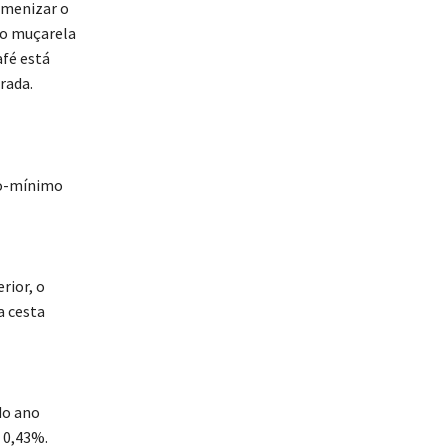
amenizar o
jo muçarela
afé está
rada.
io-mínimo
rior, o
a cesta
do ano
 0,43%.