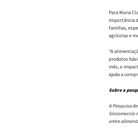
Para Maria Cl
importância 
famílias, esp
agrícolas e m
“A alimentaç
produtos bás
mês, o impac
ajuda a compr
Sobre a pesq
A Pesquisa de
Sincomercio A
entre aliment