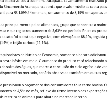
sta básica voltou a subir em Araraquara. Levantamento realizado 
o Sincomercio Araraquara aponta que o valor médio da cesta pass
bril para R$ 1.099,54 em maio, um aumento de 3,19% em apenas u
xada principalmente pelos alimentos, grupo que concentra a maior
esta e que registrou aumento de 3,63% no período. Entre os produ
a batata foi o destaque negativo, com elevação de 88,1%, seguida 
(14%) e feijão carioca (11,1%).
squisadores do Núcleo de Economia, somente a batata adicionou 
a cesta básica em maio. O aumento do produto está relacionado 
a safra das águas, que marca a conclusão do ciclo agrícola de ver
disponível no mercado, cenário observado também em outras regi
e pressionou o orçamento dos consumidores foi a carne bovina. 
mento de 4,5% no mês, reflexo do ritmo intenso das exportações 
ais restrita de animais para abate no mercado interno.