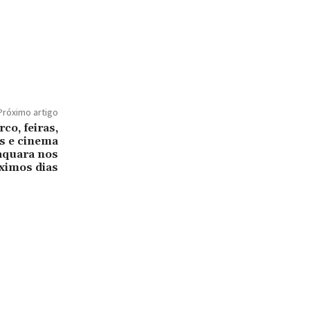
Próximo artigo
rco, feiras,
s e cinema
quara nos
ximos dias