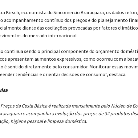
ara Kirsch, economista do Sincomercio Araraquara, os dados refor
do acompanhamento contínuo dos preços e do planejamento finan
ecialmente diante das oscilações provocadas por fatores climático
ovimentos do mercado internacional.
ão continua sendo o principal componente do orçamento domést
icos apresentam aumentos expressivos, como ocorreu com a bata
to é sentido diretamente pelo consumidor. Monitorar essas mov
eender tendências e orientar decisões de consumo”, destaca.
uisa
 Preços da Cesta Básica é realizada mensalmente pelo Núcleo de E
raraquara e acompanha a evolução dos preços de 32 produtos dis
ação, higiene pessoal e limpeza doméstica.