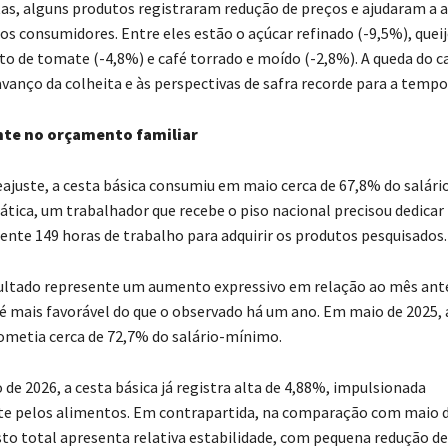
tas, alguns produtos registraram redução de preços e ajudaram a 
os consumidores. Entre eles estão o açúcar refinado (-9,5%), quei
ato de tomate (-4,8%) e café torrado e moído (-2,8%). A queda do c
avanço da colheita e às perspectivas de safra recorde para a tempo
nte no orçamento familiar
ajuste, a cesta básica consumiu em maio cerca de 67,8% do salár
rática, um trabalhador que recebe o piso nacional precisou dedicar
te 149 horas de trabalho para adquirir os produtos pesquisados.
ltado represente um aumento expressivo em relação ao mês ante
 é mais favorável do que o observado há um ano. Em maio de 2025, 
metia cerca de 72,7% do salário-mínimo.
de 2026, a cesta básica já registra alta de 4,88%, impulsionada
te pelos alimentos. Em contrapartida, na comparação com maio 
sto total apresenta relativa estabilidade, com pequena redução de