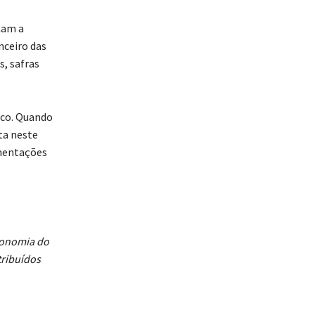
çam a
ceiro das
s, safras
ico. Quando
ta neste
imentações
conomia do
tribuídos