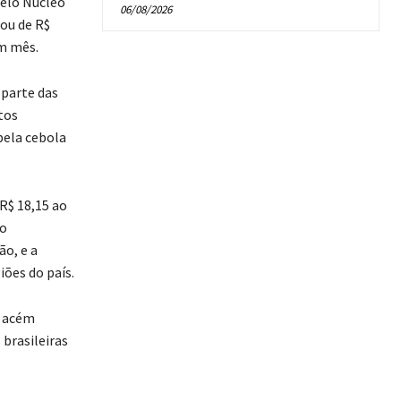
pelo Núcleo
06/08/2026
ou de R$
m mês.
 parte das
tos
pela cebola
R$ 18,15 ao
ao
ão, e a
ões do país.
O acém
brasileiras