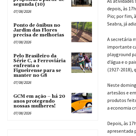
As atividades
segunda (10)
depois, às 17
07/08/2026
Pio; por fim,
Seabra, já ad
Ponto de ônibus no
Jardim das Flores
precisa de melhorias
A secretária 
07/08/2026
importante ca
playground pa
Pelo Brasileiro da
Série C, a Ferroviária
d’água e o pai
enfrenta o
(1927-2018), q
Figueirense para se
manter no G8
07/08/2026
Neste domingo
artesãos e em
GCM em ação – há 20
produtos feit
anos protegendo
nossas mulheres!
a economia cri
07/08/2026
Depois, às 17
apresentada po