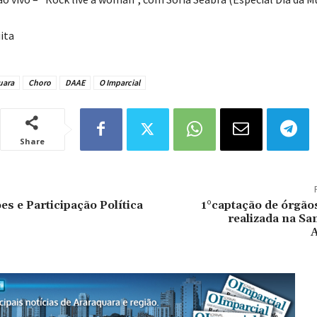
ita
uara
Choro
DAAE
O Imparcial
Share
es e Participação Política
1°captação de órgão
realizada na Sa