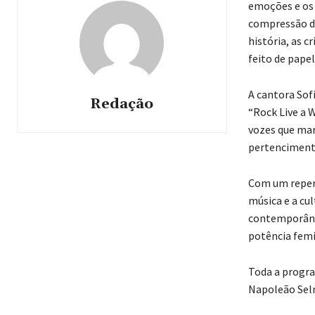
emoções e os 
compressão da
história, as 
feito de papel 
A cantora Sof
Redação
“Rock Live a 
vozes que mar
pertencimento
Com um repert
música e a cul
contemporâneo
potência femi
Toda a progra
Napoleão Selm