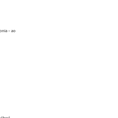
onia – ao
ulher)