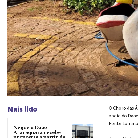
Mais lido
O Choro das Á
apoio do Daae
Fonte Luminos
Negocia Daae
Araraquara recebe
propostas a partir de