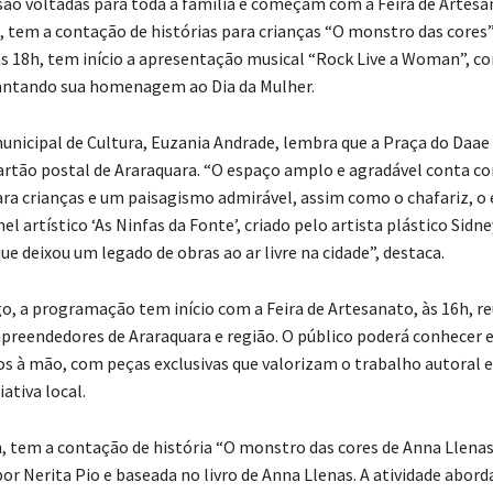
 são voltadas para toda a família e começam com a Feira de Artesa
h, tem a contação de histórias para crianças “O monstro das cores
 às 18h, tem início a apresentação musical “Rock Live a Woman”, c
iantando sua homenagem ao Dia da Mulher.
municipal de Cultura, Euzania Andrade, lembra que a Praça do Daae
rtão postal de Araraquara. “O espaço amplo e agradável conta c
ra crianças e um paisagismo admirável, assim como o chafariz, o
nel artístico ‘As Ninfas da Fonte’, criado pelo artista plástico Sidn
ue deixou um legado de obras ao ar livre na cidade”, destaca.
, a programação tem início com a Feira de Artesanato, às 16h, r
preendedores de Araraquara e região. O público poderá conhecer e 
os à mão, com peças exclusivas que valorizam o trabalho autoral 
ativa local.
h, tem a contação de história “O monstro das cores de Anna Llenas
r Nerita Pio e baseada no livro de Anna Llenas. A atividade abord