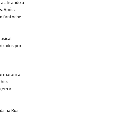
acilitando a
s. Após a
um fantoche
usical
nizados por
formaram a
 hits
agem à
ada na Rua