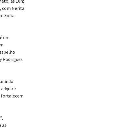
nato, às 16h;
”, com Nerita
om Sofia
 é um
om
 espelho
ey Rodrigues
eunindo
adquirir
e fortalecem
”,
a as