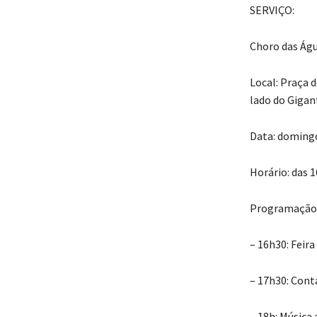
SERVIÇO:
Choro das Ág
Local: Praça 
lado do Gigan
Data: domingo
Horário: das 1
Programação
– 16h30: Feir
– 17h30: Cont
– 18h: Música 