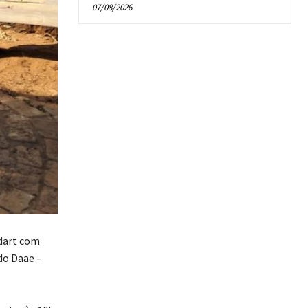
07/08/2026
ndart com
do Daae –