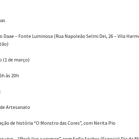
uas
do Daae – Fonte Luminosa (Rua Napoleão Selmi Dei, 26 – Vila Harm
tão)
 (1 de março)
6h às 20h
:
a de Artesanato
ação de história “O Monstro das Cores”, com Nerita Pio
ao vivo – “Rock live a woman”, com Sofia Seabra (Especial Dia da M