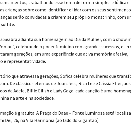
sentimentos, trabalhando esse tema de forma simples e lúdica e f
s crianças sobre como identificar e lidar com os seus sentimento
crianças serão convidadas a criarem seu próprio monstrinho, com 
sulfite.
ia Seabra adianta sua homenagem ao Dia da Mulher, com o show m
Woman”, celebrando o poder feminino com grandes sucessos, eter
caram gerações, em uma experiência que ativa memória afetiva,
 e representatividade.
ório que atravessa gerações, Sofica celebra mulheres que trans
tura. De clássicos eternos de Joan Jett, Rita Lee e Cássia Eller, aos
s de Adele, Billie Eilish e Lady Gaga, cada canção é uma homen
nina na arte e na sociedade.
mação é gratuita. A Praça do Daae – Fonte Luminosa está localiz
i Dei, 26, na Vila Harmonia (ao lado do Gigantão).