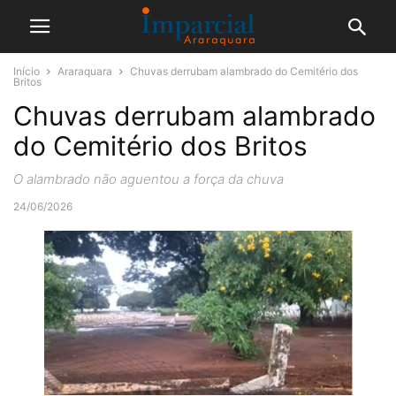
Início
Araraquara
Chuvas derrubam alambrado do Cemitério dos
Britos
Chuvas derrubam alambrado
do Cemitério dos Britos
O alambrado não aguentou a força da chuva
24/06/2026