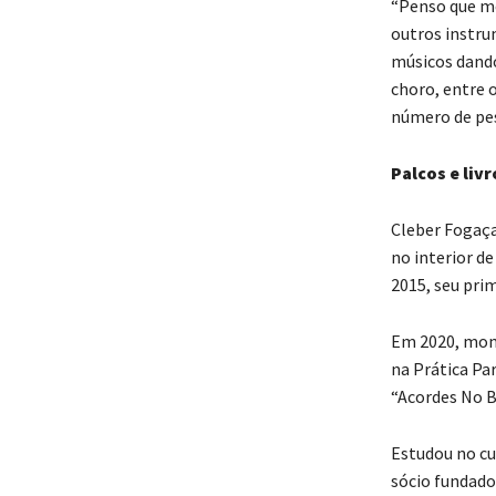
“Penso que me
outros instru
músicos dando 
choro, entre 
número de pess
Palcos e livr
Cleber Fogaça
no interior de
2015, seu prim
Em 2020, monto
na Prática Par
“Acordes No Ba
Estudou no cu
sócio fundado