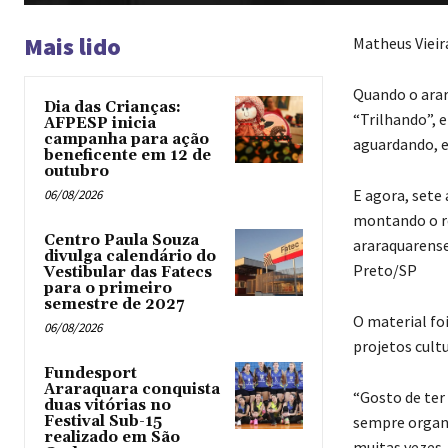
Mais lido
Matheus Viei
Quando o arar
Dia das Crianças:
“Trilhando”, 
AFPESP inicia
campanha para ação
aguardando, e
beneficente em 12 de
outubro
E agora, sete 
06/08/2026
montando o re
Centro Paula Souza
araraquarense
divulga calendário do
Preto/SP
Vestibular das Fatecs
para o primeiro
semestre de 2027
O material fo
06/08/2026
projetos cultu
Fundesport
Araraquara conquista
“Gosto de ter
duas vitórias no
Festival Sub-15
sempre organi
realizado em São
muitas vezes,