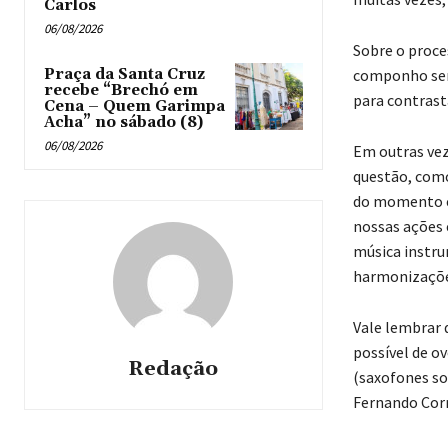
Carlos
06/08/2026
Sobre o proce
Praça da Santa Cruz
componho semp
recebe “Brechó em
para contrast
Cena – Quem Garimpa
Acha” no sábado (8)
06/08/2026
Em outras ve
questão, como
do momento e
nossas ações e
música instru
harmonizações
Vale lembrar 
possível de o
Redação
(saxofones so
Fernando Corr