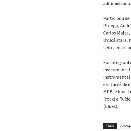
administrador
Participou de
Pixinga, Andr
Carlos Malta,
D’Alcântara, 
Leite, entre o
Foi integrante
instrumental 
instrumental 
em turnê de d
MPB, e Iuna T
(rock) e Ruíd
(blues).
TAGS
Araraq