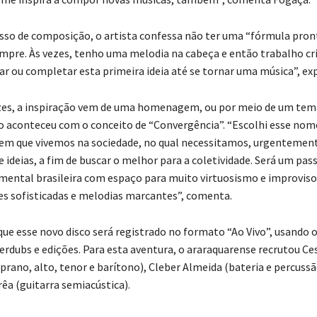
sso de composição, o artista confessa não ter uma “fórmula pron
re. Às vezes, tenho uma melodia na cabeça e então trabalho cr
ar ou completar esta primeira ideia até se tornar uma música”, exp
zes, a inspiração vem de uma homenagem, ou por meio de um te
 aconteceu com o conceito de “Convergência”. “Escolhi esse nom
m que vivemos na sociedade, no qual necessitamos, urgentement
 ideias, a fim de buscar o melhor para a coletividade. Será um pas
mental brasileira com espaço para muito virtuosismo e improviso
 sofisticadas e melodias marcantes”, comenta.
que esse novo disco será registrado no formato “Ao Vivo”, usando
verdubs e edições. Para esta aventura, o araraquarense recrutou Ce
prano, alto, tenor e barítono), Cleber Almeida (bateria e percussã
êa (guitarra semiacústica).