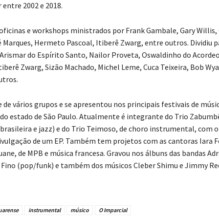
 entre 2002 e 2018.
 oficinas e workshops ministrados por Frank Gambale, Gary Willis,
é Marques, Hermeto Pascoal, Itiberê Zwarg, entre outros. Dividiu 
 Arismar do Espírito Santo, Nailor Proveta, Oswaldinho do Acorde
Itiberê Zwarg, Sizão Machado, Michel Leme, Cuca Teixeira, Bob Wya
utros.
 de vários grupos e se apresentou nos principais festivais de músi
do estado de São Paulo. Atualmente é integrante do Trio Zabumb
brasileira e jazz) e do Trio Teimoso, de choro instrumental, com o
ivulgação de um EP. Também tem projetos com as cantoras Iara Fe
uane, de MPB e música francesa. Gravou nos álbuns das bandas Ad
o Fino (pop/funk) e também dos músicos Cleber Shimu e Jimmy Re
uarense
instrumental
músico
O Imparcial