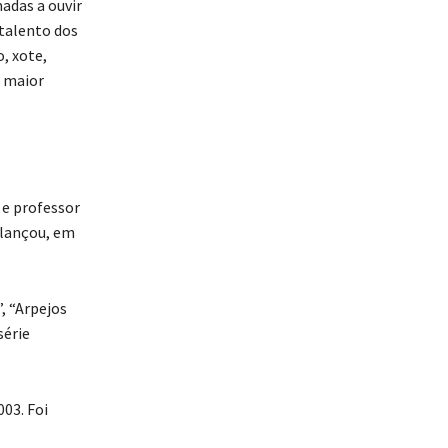
adas a ouvir
 talento dos
, xote,
o maior
 e professor
a lançou, em
, “Arpejos
série
03. Foi