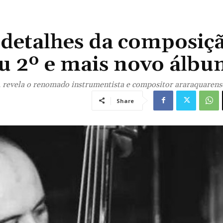
 detalhes da composiç
eu 2º e mais novo álb
’, revela o renomado instrumentista e compositor araraquarens
Share