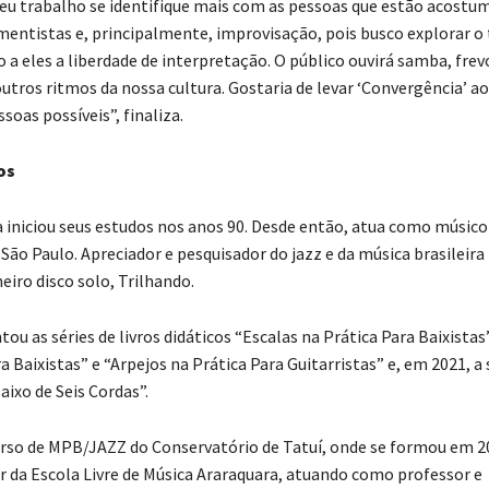
u trabalho se identifique mais com as pessoas que estão acostum
mentistas e, principalmente, improvisação, pois busco explorar o
a eles a liberdade de interpretação. O público ouvirá samba, frevo
outros ritmos da nossa cultura. Gostaria de levar ‘Convergência’ a
oas possíveis”, finaliza.
os
 iniciou seus estudos nos anos 90. Desde então, atua como músico
 São Paulo. Apreciador e pesquisador do jazz e da música brasileir
eiro disco solo, Trilhando.
u as séries de livros didáticos “Escalas na Prática Para Baixistas”
a Baixistas” e “Arpejos na Prática Para Guitarristas” e, em 2021, a 
ixo de Seis Cordas”.
rso de MPB/JAZZ do Conservatório de Tatuí, onde se formou em 20
r da Escola Livre de Música Araraquara, atuando como professor e