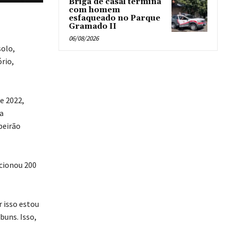
Briga de casal termina
com homem
esfaqueado no Parque
Gramado II
06/08/2026
solo,
rio,
e 2022,
a
beirão
ecionou 200
 isso estou
uns. Isso,