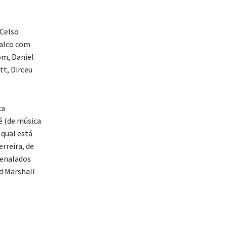
 Celso
palco com
om, Daniel
tt, Dirceu
ca
ê (de música
 qual está
rreira, de
renalados
d Marshall