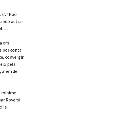
ta”. “Não
iando outras
lica.
ma em
e por conta
e, convergir
seio pela
, além de
 o mínimo
sar Roversi
o) e