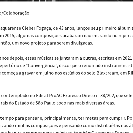
ra/Colaboração
aquarense Cleber Fogaça, de 43 anos, lançou seu primeiro álbum 
em 2015, algumas composições acabaram não entrando no repertó
ntão, um novo projeto para serem divulgadas.
anos depois, essas músicas se juntaram a outras, escritas em 2021 
pertório de “Convergência”, disco que o renomado instrumentist
 começa a gravar em julho nos estúdios do selo Blaxtream, em Ri
i contemplado no Edital ProAC Expresso Direto nº38/202, que sel
rais do Estado de São Paulo todo nas mais diversas áreas.
 tempo para pensar e, principalmente, ter metas para cumprir. Por
zando minhas composições e pensando como distribuí-las nos álb
 me inspira a compor novas músicas, também”, comenta Fogaça.