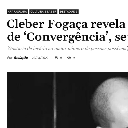
ARARAQUARA
CULTURA E LAZER
DESTAQUE 2
Cleber Fogaça revela
de ‘Convergência’, s
‘Gostaria de levá-lo ao maior número de pessoas possíveis
Por
Redação
23/04/2022
0
0