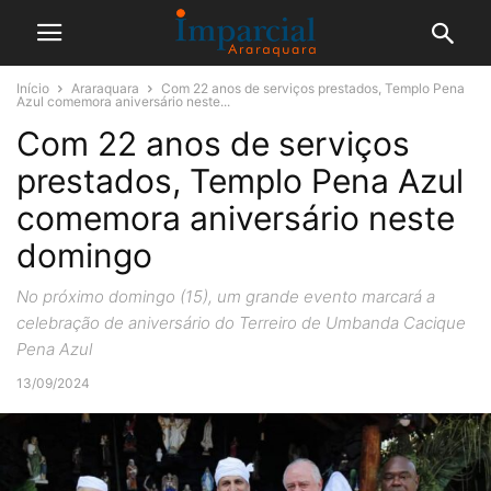
Início
Araraquara
Com 22 anos de serviços prestados, Templo Pena
Azul comemora aniversário neste...
Com 22 anos de serviços
prestados, Templo Pena Azul
comemora aniversário neste
domingo
No próximo domingo (15), um grande evento marcará a
celebração de aniversário do Terreiro de Umbanda Cacique
Pena Azul
13/09/2024