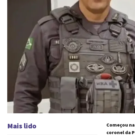
Mais lido
Começou na 
coronel da P