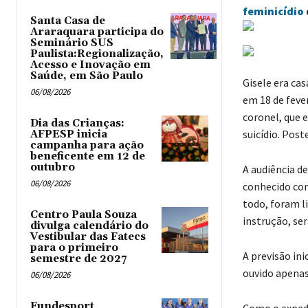
feminicídio
Santa Casa de
Araraquara participa do
Seminário SUS
Paulista:Regionalização,
Acesso e Inovação em
Saúde, em São Paulo
Gisele era ca
06/08/2026
em 18 de feve
coronel, que 
Dia das Crianças:
suicídio. Post
AFPESP inicia
campanha para ação
beneficente em 12 de
outubro
A audiência d
06/08/2026
conhecido com
todo, foram li
Centro Paula Souza
instrução, ser
divulga calendário do
Vestibular das Fatecs
para o primeiro
A previsão ini
semestre de 2027
ouvido apenas 
06/08/2026
Fundesport
Como o expedi