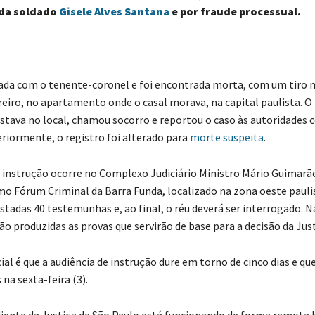
da soldado
Gisele Alves Santana
e por fraude processual.
sada com o tenente-coronel e foi encontrada morta, com um tiro 
reiro, no apartamento onde o casal morava, na capital paulista. O
estava no local, chamou socorro e reportou o caso às autoridades
eriormente, o registro foi alterado para
morte suspeita
.
e instrução ocorre no Complexo Judiciário Ministro Mário Guimarã
o Fórum Criminal da Barra Funda, localizado na zona oeste pauli
stadas 40 testemunhas e, ao final, o réu deverá ser interrogado. N
ão produzidas as provas que servirão de base para a decisão da Just
cial é que a audiência de instrução dure em torno de cinco dias e que
na sexta-feira (3).
ente da Justiça de São Paulo está funcionando de forma remota 