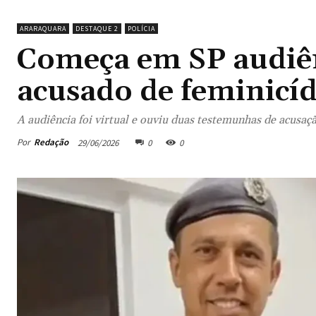
ARARAQUARA
DESTAQUE 2
POLÍCIA
Começa em SP audiên
acusado de feminicí
A audiência foi virtual e ouviu duas testemunhas de acusaç
Por
Redação
29/06/2026
0
0