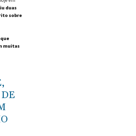
viu duas
ito sobre
 que
em muitas
,
 DE
UM
IO