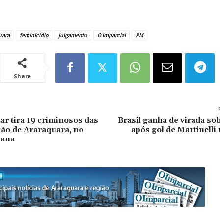
uara
feminicídio
julgamento
O Imparcial
PM
Share
tar tira 19 criminosos das
Brasil ganha de virada so
ião de Araraquara, no
após gol de Martinelli
mana