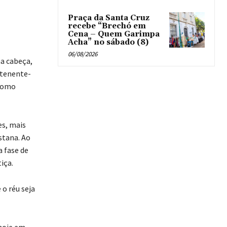
Praça da Santa Cruz
recebe “Brechó em
Cena – Quem Garimpa
Acha” no sábado (8)
06/08/2026
na cabeça,
 tenente-
 como
es, mais
stana. Ao
a fase de
iça.
 o réu seja
hoje em