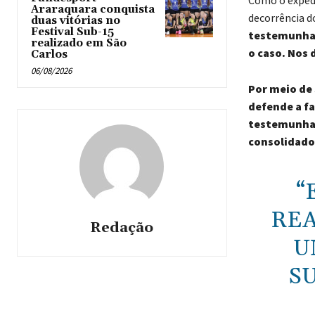
Araraquara conquista
decorrência d
duas vitórias no
Festival Sub-15
testemunhas
realizado em São
o caso. Nos 
Carlos
06/08/2026
Por meio de 
defende a f
testemunhas
consolidado
“
REA
Redação
U
SU