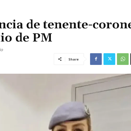
cia de tenente-coron
dio de PM
ão
Share