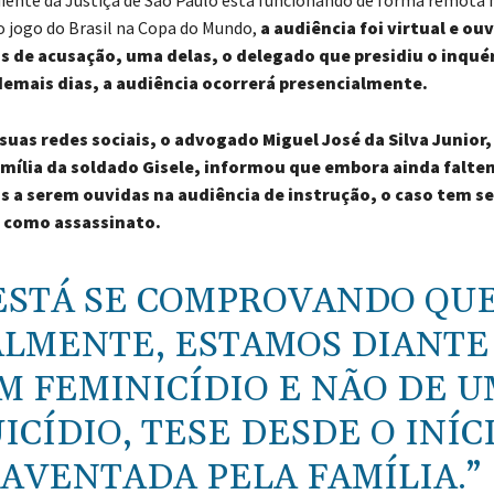
o jogo do Brasil na Copa do Mundo,
a audiência foi virtual e ou
 de acusação, uma delas, o delegado que presidiu o inquér
demais dias, a audiência ocorrerá presencialmente.
suas redes sociais, o advogado Miguel José da Silva Junior,
amília da soldado Gisele, informou que embora ainda falt
 a serem ouvidas na audiência de instrução, o caso tem se
 como assassinato.
ESTÁ SE COMPROVANDO QUE
LMENTE, ESTAMOS DIANTE
M FEMINICÍDIO E NÃO DE 
ICÍDIO, TESE DESDE O INÍC
AVENTADA PELA FAMÍLIA.”