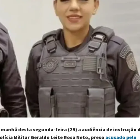
manhã desta segunda-feira (29) a audiência de instrução 
olícia Militar Geraldo Leite Rosa Neto, preso
acusado pelo