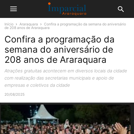
Início
Araraquara
Confira a programação da semana do aniversário
de 208 anos de Araraquara
Confira a programação da
semana do aniversário de
208 anos de Araraquara
Atrações gratuitas acontecem em diversos locais da cidade
com realização das secretarias municipais e apoio de
empresas e coletivos da cidade
20/08/2025