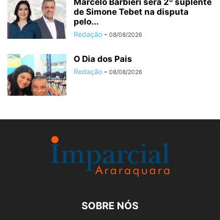
Marcelo Barbieri será 2º suplente
de Simone Tebet na disputa
pelo...
Redação
-
08/08/2026
O Dia dos Pais
Redação
-
08/08/2026
SOBRE NÓS