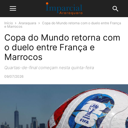
Início
Araraquara
Copa do Mundo retorna com o duelo entre França
e Marrocos
Copa do Mundo retorna com
o duelo entre França e
Marrocos
Quartas-de-final começam nesta quinta-feira
09/07/2026