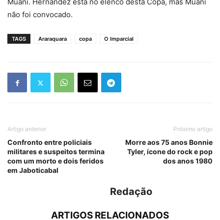
Muani. Hernández está no elenco desta Copa, mas Muani
não foi convocado.
TAGS
Araraquara
copa
O Imparcial
Artigo anterior
Próximo artigo
Confronto entre policiais
Morre aos 75 anos Bonnie
militares e suspeitos termina
Tyler, ícone do rock e pop
com um morto e dois feridos
dos anos 1980
em Jaboticabal
Redação
ARTIGOS RELACIONADOS