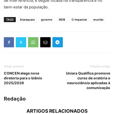
de interferência, e segue focada na transparência e no
bem-estar da população.
TAGS
Araraquara
governo
MDB
O Imparcial
reunião
Artigo anterior
Próximo artigo
CONCEN elege nova
Uniara Qualifica promove
diretoria para o biênio
curso de oratória e
2025/2026
neurociência aplicadas à
comunicação
Redação
ARTIGOS RELACIONADOS