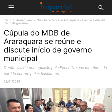
Início
Araraquara
Cúpula do MDB de Araraquara se reúne e discute
início de governo...
Cúpula do MDB de
Araraquara se reúne e
discute início de governo
municipal
Denúncias de perseguição pelo Executivo aos membros do
partido correm pelos bastidores
29/01/2025