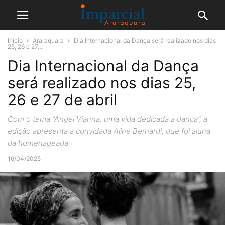
Início
Araraquara
Dia Internacional da Dança será realizado nos dias
25, 26 e 27...
Dia Internacional da Dança
será realizado nos dias 25,
26 e 27 de abril
Com o tema “Angel Vianna, uma vida dedicada à dança”, a
edição apresenta a convidada Aline Bernardi, que foi aluna
da homenageada
16/04/2025