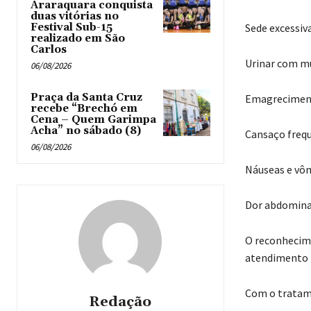
Araraquara conquista
duas vitórias no
Festival Sub-15
Sede excessiva
realizado em São
Carlos
Urinar com mu
06/08/2026
Praça da Santa Cruz
Emagreciment
recebe “Brechó em
Cena – Quem Garimpa
Acha” no sábado (8)
Cansaço freq
06/08/2026
Náuseas e vôm
Dor abdomina
O reconhecime
atendimento 
Com o tratame
Redação