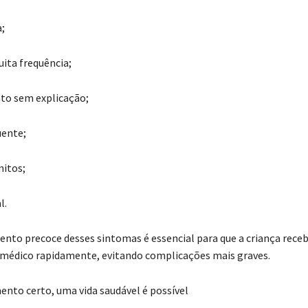
;
ita frequência;
o sem explicação;
uente;
itos;
l.
nto precoce desses sintomas é essencial para que a criança rece
médico rapidamente, evitando complicações mais graves.
nto certo, uma vida saudável é possível