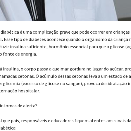
 diabética é uma complicação grave que pode ocorrer em criança
 1. Esse tipo de diabetes acontece quando o organismo da criança 
zir insulina suficiente, hormônio essencial para que a glicose (aç
o fonte de energia.
 insulina, o corpo passa a queimar gordura no lugar do açúcar, pr
hamadas cetonas. O acúmulo dessas cetonas leva a um estado de a
rglicemia (excesso de glicose no sangue), provoca desidratação i
ternação hospitalar.
sintomas de alerta?
 que pais, responsáveis e educadores fiquem atentos aos sinais d
iabética: