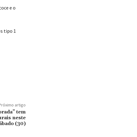
coce e o
s tipo 1
Próximo artigo
orada” tem
urais neste
ábado (30)