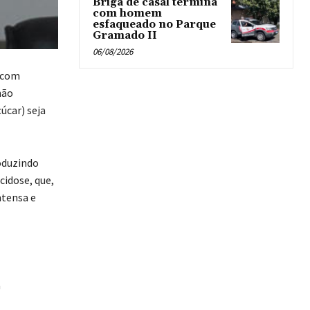
Briga de casal termina
com homem
esfaqueado no Parque
Gramado II
06/08/2026
s com
não
úcar) seja
oduzindo
cidose, que,
ntensa e
a