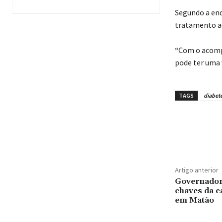
Segundo a end
tratamento ad
“Com o acomp
pode ter uma v
TAGS
diabet
Artigo anterior
Governador 
chaves da c
em Matão