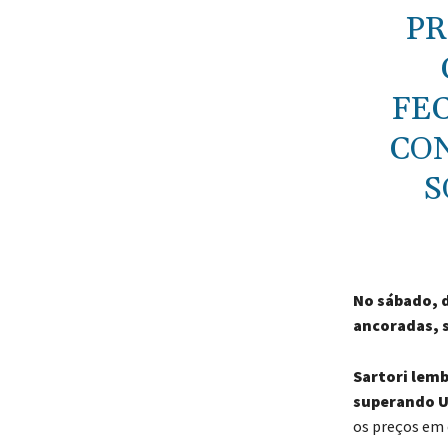
PR
FEC
CO
S
No sábado, 
ancoradas, s
Sartori lemb
superando U
os preços em c