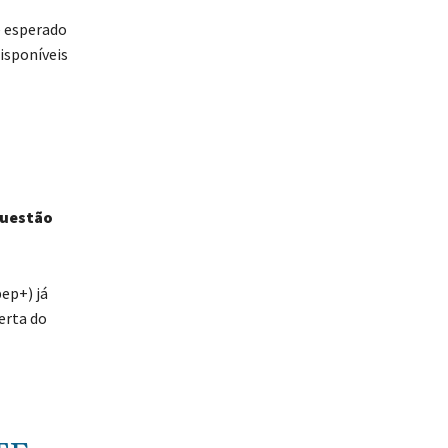
é esperado
isponíveis
a
questão
ep+) já
erta do