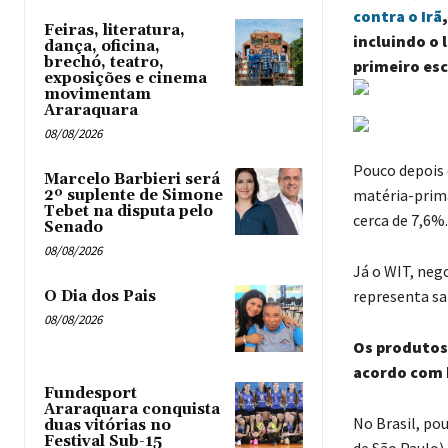
contra o Irã
Feiras, literatura,
incluindo o 
dança, oficina,
brechó, teatro,
primeiro esc
exposições e cinema
movimentam
Araraquara
08/08/2026
Pouco depois 
Marcelo Barbieri será
matéria-prima
2º suplente de Simone
Tebet na disputa pelo
cerca de 7,6%.
Senado
08/08/2026
Já o WIT, nego
representa sa
O Dia dos Pais
08/08/2026
Os produtos 
acordo com
Fundesport
Araraquara conquista
No Brasil, po
duas vitórias no
Festival Sub-15
de São Paulo) 