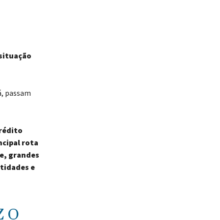
 situação
lá, passam
rédito
ncipal rota
ue, grandes
tidades e
Z O