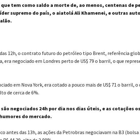
, que tem como saldo a morte de, ao menos, centenas de p
líder supremo do país, o aiatolá Ali Khamenei, e outras aut
alão.
das 12h, o contrato futuro do petróleo tipo Brent, referência glob
, era negociado em Londres perto de US$ 79 o barril, o que repres
ciado em Nova York, era cotado a pouco mais de US$ 71 o barril, o
lto de cerca de 6%.
são negociados 24h por dia nos dias úteis, e as cotações o
 humores do mercado.
uco antes das 13h, as ações da Petrobras negociavam na B3 (bolsa 
a R$ 44,39, alta de 3,90%.