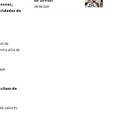
de Breno’
essoas,
08/08/2026
oridades do
al da
enta alta de
 que
scilam de
de valores