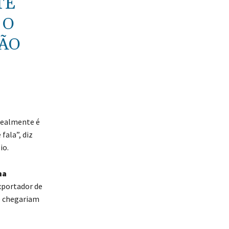
TE
 O
ÇÃO
Realmente é
fala”, diz
io.
ma
xportador de
ue chegariam