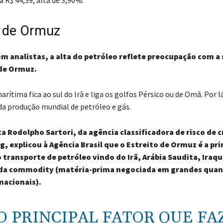
o de Ormuz
m analistas, a alta do petróleo reflete preocupação com a
 de Ormuz.
ítima fica ao sul do Irã e liga os golfos Pérsico ou de Omã. Por 
da produção mundial de petróleo e gás.
 Rodolpho Sartori, da agência classificadora de risco de c
g, explicou à Agência Brasil que o Estreito de Ormuz é a pri
o transporte de petróleo vindo do Irã, Arábia Saudita, Iraq
da commodity (matéria-prima negociada em grandes quan
nacionais).
 O PRINCIPAL FATOR QUE FA