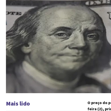
Mais lido
O preço do 
feira (2), pr