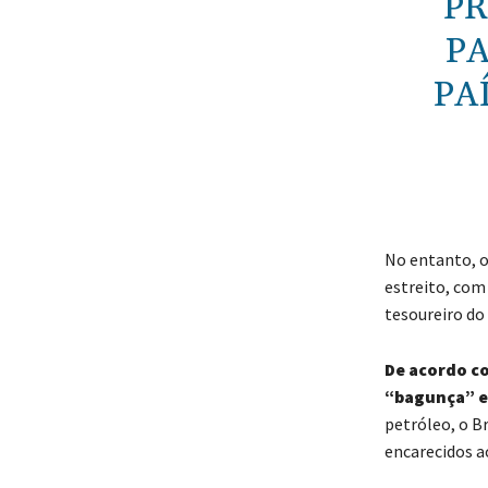
PR
PA
PA
No entanto, o
estreito, com 
tesoureiro do
De acordo co
“bagunça” e
petróleo, o B
encarecidos ao