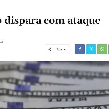
o dispara com ataque
uz
Share