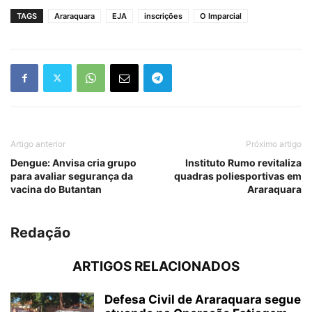
TAGS
Araraquara
EJA
inscrições
O Imparcial
Artigo anterior
Próximo artigo
Dengue: Anvisa cria grupo
Instituto Rumo revitaliza
para avaliar segurança da
quadras poliesportivas em
vacina do Butantan
Araraquara
Redação
ARTIGOS RELACIONADOS
Defesa Civil de Araraquara segue