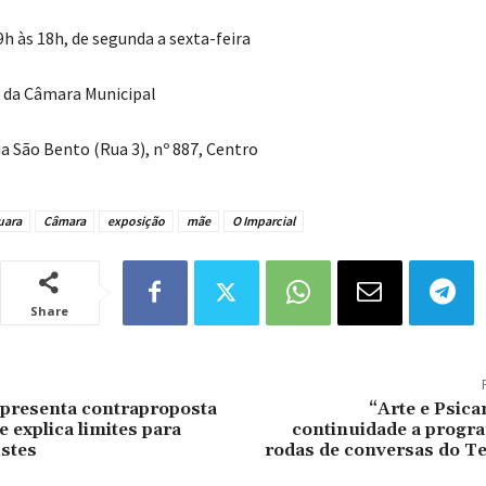
 9h às 18h, de segunda a sexta-feira
o da Câmara Municipal
ua São Bento (Rua 3), nº 887, Centro
uara
Câmara
exposição
mãe
O Imparcial
Share
apresenta contraproposta
“Arte e Psica
 explica limites para
continuidade a progr
stes
rodas de conversas do Te