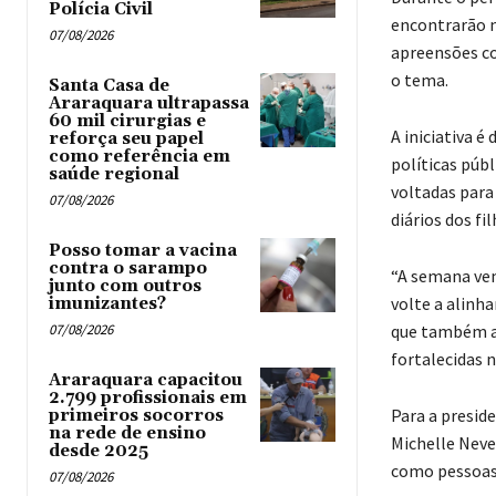
Polícia Civil
encontrarão n
07/08/2026
apreensões co
o tema.
Santa Casa de
Araraquara ultrapassa
60 mil cirurgias e
A iniciativa é
reforça seu papel
como referência em
políticas púb
saúde regional
voltadas para
07/08/2026
diários dos fil
Posso tomar a vacina
contra o sarampo
“A semana vem
junto com outros
volte a alinha
imunizantes?
07/08/2026
que também a
fortalecidas 
Araraquara capacitou
2.799 profissionais em
Para a presid
primeiros socorros
na rede de ensino
Michelle Neve
desde 2025
como pessoas 
07/08/2026