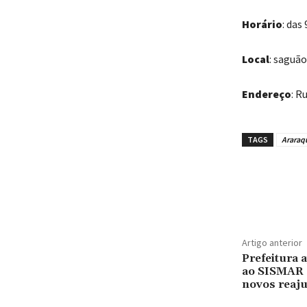
Horário
: das
Local
: saguã
Endereço
: R
TAGS
Araraq
Artigo anterior
Prefeitura 
ao SISMAR e
novos reaju