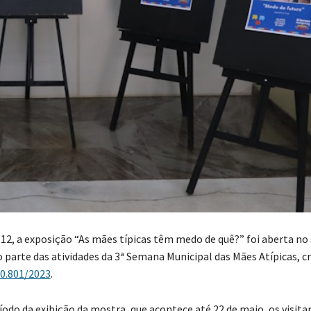
 12, a exposição “As mães típicas têm medo de quê?” foi aberta no
parte das atividades da 3ª Semana Municipal das Mães Atípicas, c
10.801/2023
.
íodo da exibição da mostra, que acontece até 22 de maio, os visita