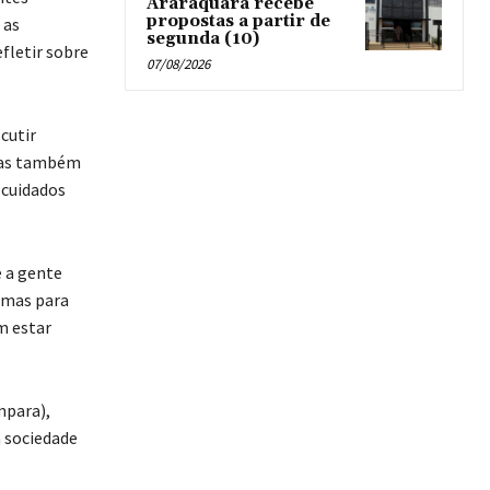
Araraquara recebe
propostas a partir de
 as
segunda (10)
fletir sobre
07/08/2026
scutir
 mas também
 cuidados
 a gente
, mas para
m estar
mpara),
a sociedade