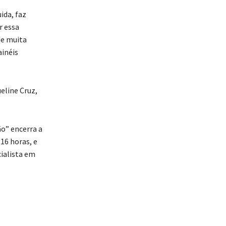
ida, faz
r essa
de muita
inéis
eline Cruz,
ão” encerra a
16 horas, e
ialista em