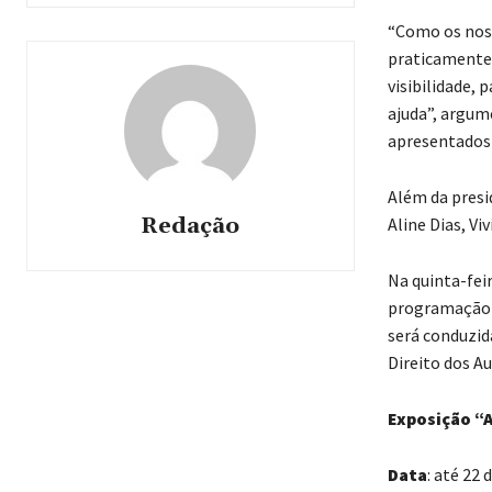
“Como os noss
praticamente 
visibilidade,
ajuda”, argum
apresentados
Além da presi
Redação
Aline Dias, Vi
Na quinta-fei
programação d
será conduzid
Direito dos Au
Exposição “
Data
: até 22 