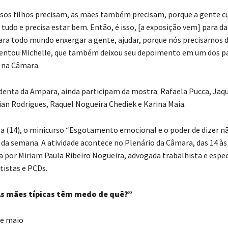
os filhos precisam, as mães também precisam, porque a gente cu
tudo e precisa estar bem. Então, é isso, [a exposição vem] para da
 para todo mundo enxergar a gente, ajudar, porque nós precisamos 
entou Michelle, que também deixou seu depoimento em um dos pa
 na Câmara.
denta da Ampara, ainda participam da mostra: Rafaela Pucca, Jaqu
vian Rodrigues, Raquel Nogueira Chediek e Karina Maia.
ra (14), o minicurso “Esgotamento emocional e o poder de dizer n
a semana. A atividade acontece no Plenário da Câmara, das 14 às 
a por Miriam Paula Ribeiro Nogueira, advogada trabalhista e espec
tistas e PCDs.
As mães típicas têm medo de quê?”
de maio