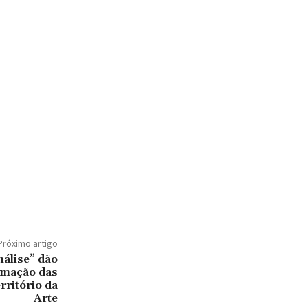
Próximo artigo
nálise” dão
amação das
rritório da
Arte