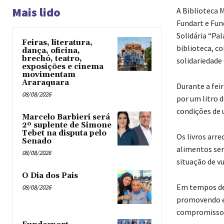
Mais lido
A Biblioteca 
Fundart e Fund
Solidária “Pa
Feiras, literatura,
biblioteca, co
dança, oficina,
brechó, teatro,
solidariedade
exposições e cinema
movimentam
Araraquara
Durante a fei
08/08/2026
por um litro d
condições de 
Marcelo Barbieri será
2º suplente de Simone
Tebet na disputa pelo
Os livros arr
Senado
alimentos ser
08/08/2026
situação de vu
O Dia dos Pais
Em tempos de d
08/08/2026
promovendo em
compromisso s