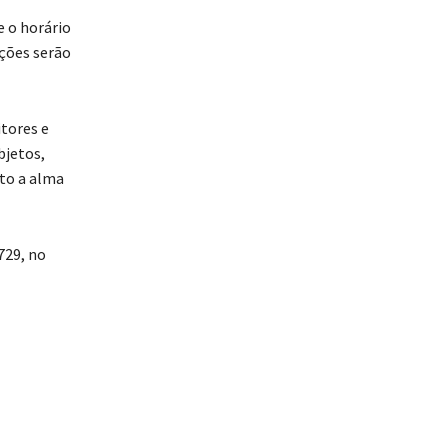
e o horário
ações serão
itores e
bjetos,
to a alma
729, no