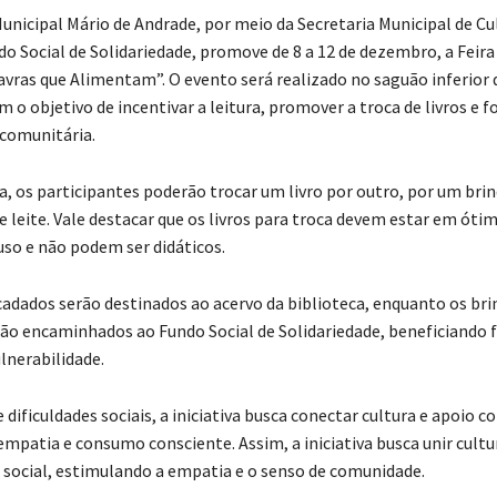
Municipal Mário de Andrade, por meio da Secretaria Municipal de Cu
o Social de Solidariedade, promove de 8 a 12 de dezembro, a Feira 
lavras que Alimentam”. O evento será realizado no saguão inferior 
m o objetivo de incentivar a leitura, promover a troca de livros e f
 comunitária.
ra, os participantes poderão trocar um livro por outro, por um bri
e leite. Vale destacar que os livros para troca devem estar em óti
uso e não podem ser didáticos.
ecadados serão destinados ao acervo da biblioteca, enquanto os br
ão encaminhados ao Fundo Social de Solidariedade, beneficiando 
lnerabilidade.
ificuldades sociais, a iniciativa busca conectar cultura e apoio c
patia e consumo consciente. Assim, a iniciativa busca unir cultu
ocial, estimulando a empatia e o senso de comunidade.