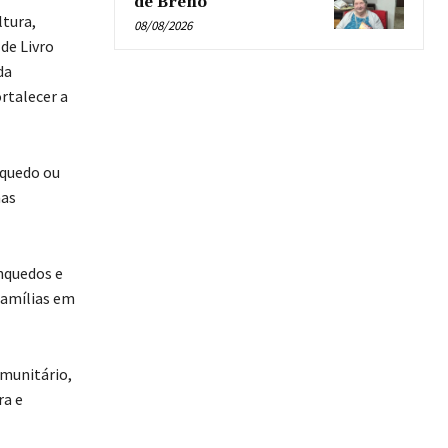
de Breno’
ltura,
08/08/2026
de Livro
da
ortalecer a
nquedo ou
mas
inquedos e
famílias em
omunitário,
ra e