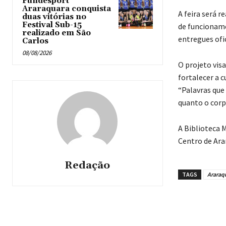
Fundesport
Araraquara conquista
A feira será 
duas vitórias no
Festival Sub-15
de funcioname
realizado em São
entregues ofi
Carlos
08/08/2026
O projeto vis
fortalecer a 
“Palavras que
quanto o corp
A Biblioteca 
Centro de Ara
Redação
TAGS
Araraq