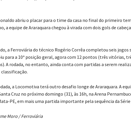
onaldo abriu o placar para o time da casa no final do primeiro te
, a equipe de Araraquara chegou à virada com dois gols de cabeça
do, a Ferroviária do técnico Rogério Corrêa completou seis jogos
iu para a 10ª posição geral, agora com 12 pontos (três vitórias, t
s). A rodada, no entanto, ainda conta com partidas a serem realiz
 classificação.
dada, a Locomotiva terá outro desafio longe de Araraquara. A equ
Santa Cruz no próximo domingo (31), às 16h, na Arena Pernambuc
ata-PE, em mais uma partida importante pela sequência da Série 
rme Moro / Ferroviária