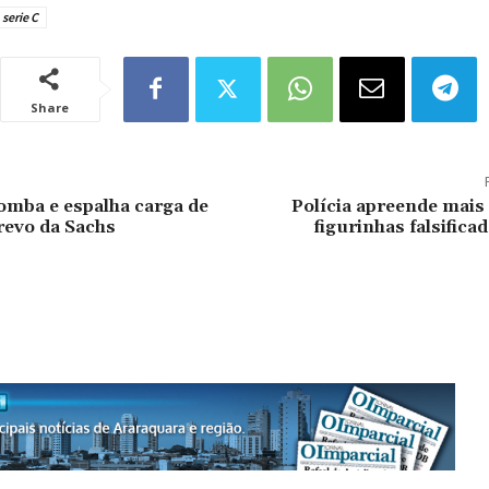
serie C
Share
mba e espalha carga de
Polícia apreende mais
revo da Sachs
figurinhas falsifica