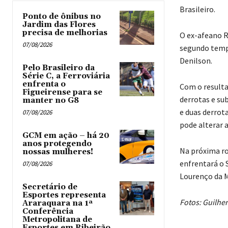
Brasileiro.
Ponto de ônibus no
Jardim das Flores
precisa de melhorias
O ex-afeano R
07/08/2026
segundo tempo
Denilson.
Pelo Brasileiro da
Série C, a Ferroviária
enfrenta o
Com o resulta
Figueirense para se
derrotas e sub
manter no G8
e duas derrota
07/08/2026
pode alterar a
GCM em ação – há 20
anos protegendo
Na próxima ro
nossas mulheres!
enfrentará o 
07/08/2026
Lourenço da M
Secretário de
Esportes representa
Fotos: Guilhe
Araraquara na 1ª
Conferência
Metropolitana de
Esportes em Ribeirão