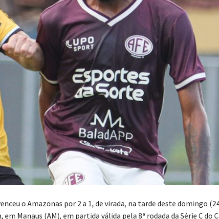
venceu o Amazonas por 2 a 1, de virada, na tarde deste domingo (2
, em Manaus (AM), em partida válida pela 8ª rodada da Série C d