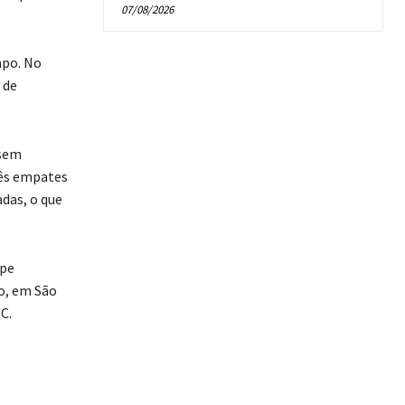
07/08/2026
mpo. No
 de
 sem
rês empates
adas, o que
ipe
o, em São
C.