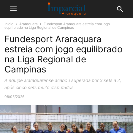
Início
Araraquara
Fundesport Araraquara estreia com jogo
equilibrado na Liga Regional de Campinas
Fundesport Araraquara
estreia com jogo equilibrado
na Liga Regional de
Campinas
A equipe araraquarense acabou superada por 3 sets a 2,
após cinco sets muito disputados
08/05/2026