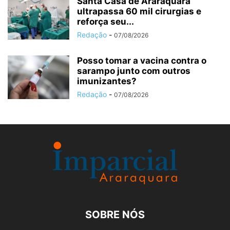
Santa Casa de Araraquara
ultrapassa 60 mil cirurgias e
reforça seu...
Redação
-
07/08/2026
Posso tomar a vacina contra o
sarampo junto com outros
imunizantes?
Redação
-
07/08/2026
SOBRE NÓS