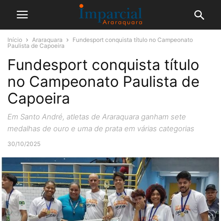
Início
Araraquara
Fundesport conquista título no Campeonato
Paulista de Capoeira
Fundesport conquista título
no Campeonato Paulista de
Capoeira
Em Santo André, atletas de Araraquara ganham sete
medalhas de ouro e uma de prata em várias categorias
30/10/2025