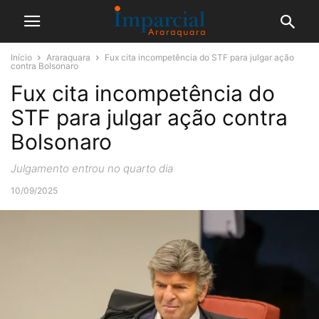
Início
Araraquara
Fux cita incompetência do STF para julgar ação
contra Bolsonaro
Fux cita incompetência do
STF para julgar ação contra
Bolsonaro
Julgamento entrou no quarto dia
10/09/2025