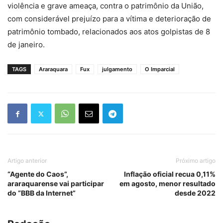
violência e grave ameaça, contra o patrimônio da União,
com considerável prejuízo para a vítima e deterioração de
patrimônio tombado, relacionados aos atos golpistas de 8
de janeiro.
TAGS
Araraquara
Fux
julgamento
O Imparcial
Artigo anterior
Próximo artigo
“Agente do Caos”,
Inflação oficial recua 0,11%
araraquarense vai participar
em agosto, menor resultado
do “BBB da Internet”
desde 2022