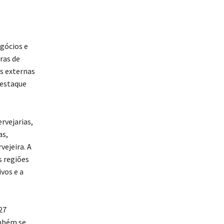
gócios e
ras de
s externas
destaque
rvejarias,
as,
ejeira. A
s regiões
vos e a
27
ambém se