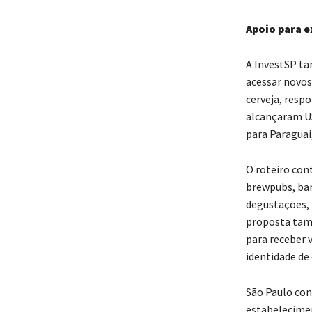
Apoio para 
A InvestSP ta
acessar novos
cerveja, resp
alcançaram US
para Paraguai,
O roteiro con
brewpubs, bar
degustações, 
proposta tamb
para receber 
identidade de 
São Paulo con
estabelecimen