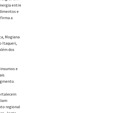
inergia entre
ndimentos e
afirma a
sta, Mogiana
 Itaqueri,
 além dos
e insumos e
ais
segmento.
fortalecem
liam
nto regional