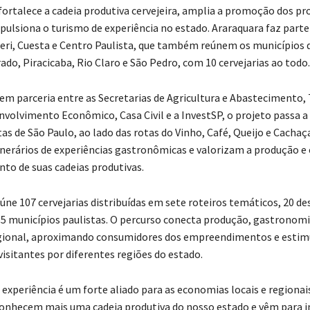
 fortalece a cadeia produtiva cervejeira, amplia a promoção dos p
mpulsiona o turismo de experiência no estado. Araraquara faz parte
ueri, Cuesta e Centro Paulista, que também reúnem os municípios 
do, Piracicaba, Rio Claro e São Pedro, com 10 cervejarias ao todo.
em parceria entre as Secretarias de Agricultura e Abastecimento,
nvolvimento Econômico, Casa Civil e a InvestSP, o projeto passa a 
s de São Paulo, ao lado das rotas do Vinho, Café, Queijo e Cachaç
erários de experiências gastronômicas e valorizam a produção e 
to de suas cadeias produtivas.
úne 107 cervejarias distribuídas em sete roteiros temáticos, 20 de
 55 municípios paulistas. O percurso conecta produção, gastronomia
egional, aproximando consumidores dos empreendimentos e estim
visitantes por diferentes regiões do estado.
 experiência é um forte aliado para as economias locais e regionai
conhecem mais uma cadeia produtiva do nosso estado e vêm para 