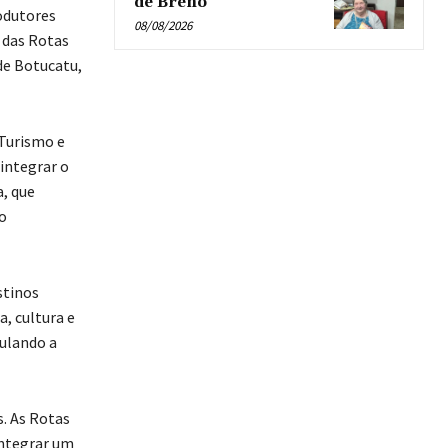
de Breno’
rodutores
08/08/2026
 das Rotas
de Botucatu,
 Turismo e
integrar o
a, que
o
stinos
, cultura e
ulando a
s. As Rotas
integrar um