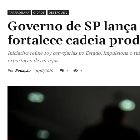
ARARAQUARA
CIDADE
DESTAQUE 2
Governo de SP lança 
fortalece cadeia pro
Iniciativa reúne 107 cervejarias no Estado, impulsiona o tu
exportação de cervejas
Por
Redação
04/07/2026
0
0