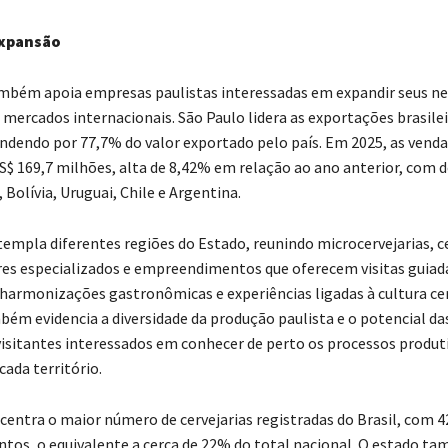
expansão
mbém apoia empresas paulistas interessadas em expandir seus ne
 mercados internacionais. São Paulo lidera as exportações brasilei
ondendo por 77,7% do valor exportado pelo país. Em 2025, as venda
$ 169,7 milhões, alta de 8,42% em relação ao ano anterior, com 
 Bolívia, Uruguai, Chile e Argentina.
templa diferentes regiões do Estado, reunindo microcervejarias, ce
es especializados e empreendimentos que oferecem visitas guiad
harmonizações gastronômicas e experiências ligadas à cultura cerv
ém evidencia a diversidade da produção paulista e o potencial da
visitantes interessados em conhecer de perto os processos produti
cada território.
centra o maior número de cervejarias registradas do Brasil, com 4
tos, o equivalente a cerca de 22% do total nacional. O estado t