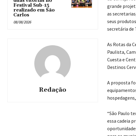
duas vitórias no
Festival Sub-15
grande projet
realizado em São
as secretaria
Carlos
seus produtos
08/08/2026
secretária de 
As Rotas da C
Paulista, Camp
Cuesta e Cent
Destinos Cerv
A proposta fo
Redação
equipamentos 
hospedagens, 
“São Paulo te
essa cadeia p
oportunidades