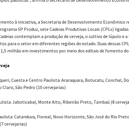
ípios paulistas”, afirma o secretário de Desenvolvimento Econôm
nto à iniciativa, a Secretaria de Desenvolvimento Econômico r
rograma SP Produz, sete Cadeias Produtivas Locais (CPLs) ligadas
 cadeias contemplam a produção de cerveja, o cultivo de lúpulo e a
os para o setor em diferentes regiões do estado. Duas dessas CPL
1,5 milhão em investimentos por meio dos editais de fomento d
rveja
aqueri, Cuesta e Centro Paulista: Araraquara, Botucatu, Conchal, D
o Claro, São Pedro (10 cervejarias)
ulista: Jaboticabal, Monte Alto, Ribeirão Preto, Tambaú (8 cerveja
aulista: Catanduva, Floreal, Novo Horizonte, São José do Rio Preto
7 cervejarias)