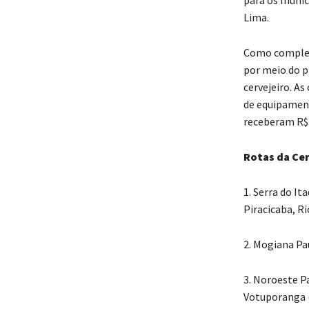
para os munic
Lima.
Como compleme
por meio do p
cervejeiro. As
de equipament
receberam R$ 
Rotas da Ce
1. Serra do It
Piracicaba, Ri
2. Mogiana Pa
3. Noroeste P
Votuporanga (