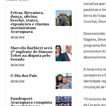
iniciativa que
paulistas e i
Feiras, literatura,
Serra do Itaq
dança, oficina,
brechó, teatro,
Conchal, Doura
exposições e cinema
movimentam
Araraquara
Desenvolvido 
08/08/2026
Viagens, Dese
programa Rota
Marcelo Barbieri será
promovem itin
2º suplente de Simone
Tebet na disputa pelo
desenvolvimen
Senado
08/08/2026
A nova rota re
cervejeiros e
O Dia dos Pais
identidade r
08/08/2026
circulação de 
“O turismo de
Fundesport
Araraquara conquista
da Cerveja re