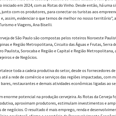
o iniciado em 2024, com as Rotas do Vinho. Desde então, há uma s
s, junto com os produtores, para conectar os turistas aos empree
 e, assim, evidenciar o que temos de melhor no nosso território”, 
Turismo e Viagens, Ana Biselli.
erveja de São Paulo são compostas pelos roteiros Noroeste Pauli
inas e Região Metropolitana, Circuito das Águas e Frutas, Serra do
ro Paulista, Sorocaba e Região e Capital e Região Metropolitana,
ejeiros e de Negócios.
rtalece toda a cadeia produtiva do setor, desde os fornecedores d
até a rede de comércio e serviços das regiões impactadas, com m
bares, restaurantes e demais atividades econômicas ligadas ao 
m enorme potencial na produção cervejeira. As Rotas da Cerveja 
rodutiva, aproximam produtores, estimulam investimentos e amp
 de negócios. O resultado é mais emprego, renda e desenvolvime