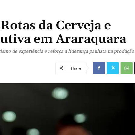
Rotas da Cerveja e
dutiva em Araraquara
rismo de experiência e reforça a liderança paulista na produção
Share