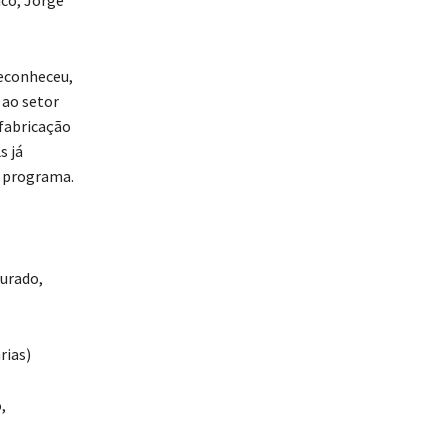
ico, Jorge
econheceu,
 ao setor
 fabricação
s já
o programa.
ourado,
rias)
,