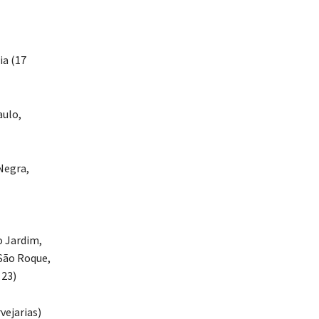
ia (17
aulo,
 Negra,
o Jardim,
 São Roque,
 23)
vejarias)