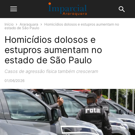
Início
Araraquara
Homicídios dolosos e estupros aumentam no
estado de São Paulo
Homicídios dolosos e
estupros aumentam no
estado de São Paulo
Casos de agressão física também cresceram
01/06/2026