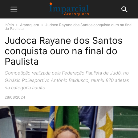
Início
Araraquara
Judoca Rayane dos Santos conquista ouro na final
do Paulista
Judoca Rayane dos Santos
conquista ouro na final do
Paulista
Competição realizada pela Federação Paulista de Judô, no
Ginásio Poliesportivo Antônio Baldusco, reuniu 870 atletas
na categoria adulto
28/08/2024