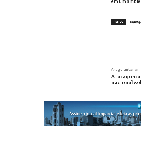
em um ambien
TAGS
Araraq
Artigo anterior
Araraquara 
nacional so