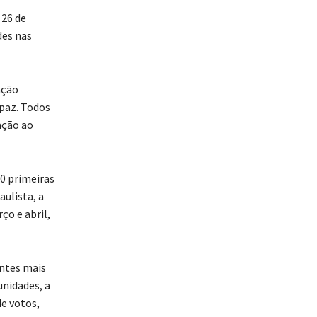
 26 de
des nas
ação
 paz. Todos
ação ao
00 primeiras
ulista, a
ço e abril,
antes mais
unidades, a
e votos,