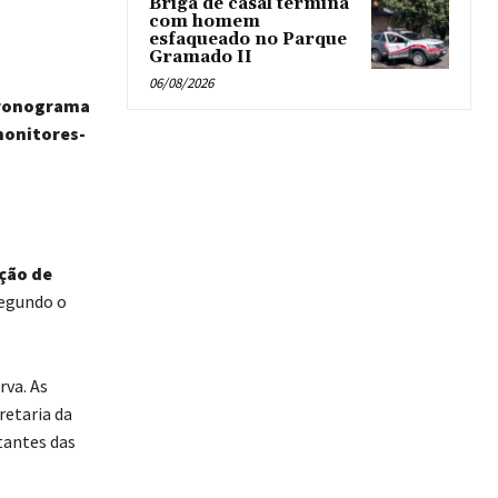
Briga de casal termina
com homem
esfaqueado no Parque
Gramado II
06/08/2026
ronograma
monitores-
ção de
Segundo o
rva. As
retaria da
tantes das