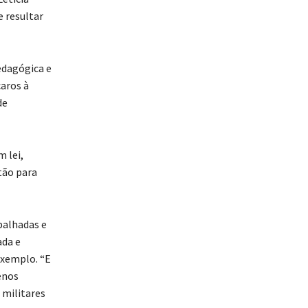
e resultar
edagógica e
caros à
de
 lei,
tão para
balhadas e
ada e
exemplo. “E
enos
 militares