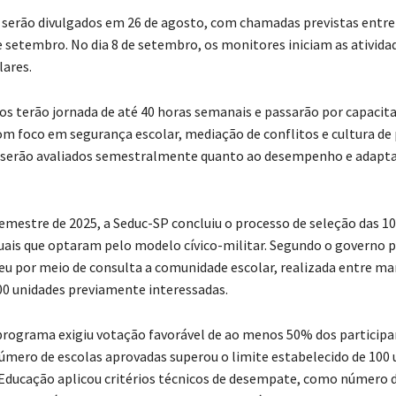
 serão divulgados em 26 de agosto, com chamadas previstas entre
e setembro. No dia 8 de setembro, os monitores iniciam as ativida
lares.
os terão jornada de até 40 horas semanais e passarão por capacit
om foco em segurança escolar, mediação de conflitos e cultura de
 serão avaliados semestralmente quanto ao desempenho e adapt
emestre de 2025, a Seduc-SP concluiu o processo de seleção das 1
uais que optaram pelo modelo cívico-militar. Segundo o governo pa
eu por meio de consulta a comunidade escolar, realizada entre mar
0 unidades previamente interessadas.
programa exigiu votação favorável de ao menos 50% dos particip
mero de escolas aprovadas superou o limite estabelecido de 100 
 Educação aplicou critérios técnicos de desempate, como número d