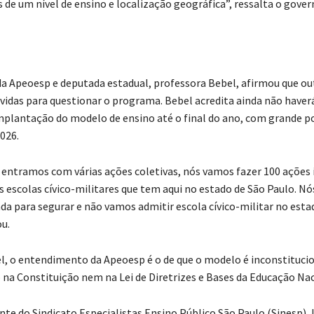
 de um nível de ensino e localização geográfica”, ressalta o gover
da Apeoesp e deputada estadual, professora Bebel, afirmou que ou
idas para questionar o programa. Bebel acredita ainda não have
implantação do modelo de ensino até o final do ano, com grande po
2026.
 entramos com várias ações coletivas, nós vamos fazer 100 ações i
s escolas cívico-militares que tem aqui no estado de São Paulo. N
nda para segurar e não vamos admitir escola cívico-militar no esta
ou.
, o entendimento da Apeoesp é o de que o modelo é inconstituci
o na Constituição nem na Lei de Diretrizes e Bases da Educação Nac
nte do Sindicato Especialistas Ensino Público São Paulo (Sinesp), 