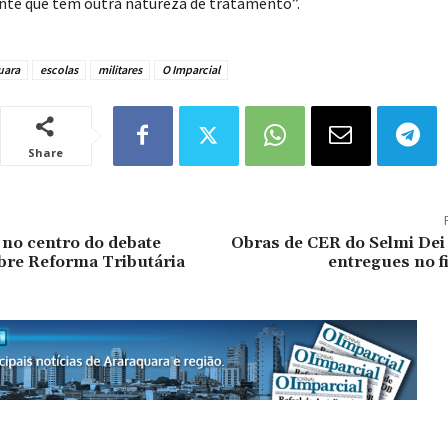
te que tem outra natureza de tratamento”.
uara
escolas
militares
O Imparcial
Share
no centro do debate
Obras de CER do Selmi Dei
bre Reforma Tributária
entregues no f