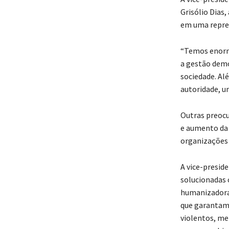
Grisólio Dias,
em uma repres
“Temos enorm
a gestão demo
sociedade. Al
autoridade, u
Outras preocu
e aumento da 
organizações s
A vice-presid
solucionadas 
humanizadora,
que garantam 
violentos, me