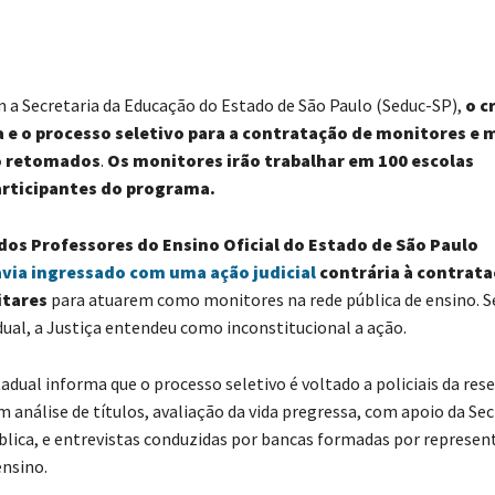
 a Secretaria da Educação do Estado de São Paulo (Seduc-SP),
o c
 e o processo seletivo para a contratação de monitores e 
o retomados
.
Os monitores irão trabalhar em 100 escolas
articipantes do programa.
dos Professores do Ensino Oficial do Estado de São Paulo
via ingressado com uma ação judicial
contrária à contrata
litares
para atuarem como monitores na rede pública de ensino. 
ual, a Justiça entendeu como inconstitucional a ação.
dual informa que o processo seletivo é voltado a policiais da rese
 análise de títulos, avaliação da vida pregressa, com apoio da Sec
lica, e entrevistas conduzidas por bancas formadas por represen
ensino.