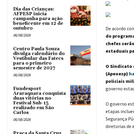
Dia das Crianças:
AFPESP inicia
campanha para ação
beneficente em 12 de
outubro
De acordo com
06/08/2026
do programa
chefes serã
Centro Paula Souza
estaduais p
divulga calendário do
Vestibular das Fatecs
para o primeiro
O Sindicato 
semestre de 2027
(Apeoesp)
ha
06/08/2026
policiais mi
governo estad
Fundesport
Araraquara conquista
duas vitórias no
Festival Sub-15
O governo esta
realizado em São
etapas incluem
Carlos
Segurança Púb
06/08/2026
diretorias de 
Praça da Santa Cruz