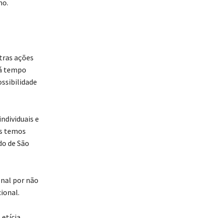
no.
tras ações
rá tempo
ssibilidade
ndividuais e
ós temos
do de São
onal por não
ional.
Letícia