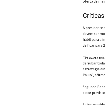
oferta de mais
Críticas
A presidente 
devem ser mov
hábil para a 
de ficar para 
“Se agora nós
derrubar toda
estratégia ai
Paulo”, afirm
Segundo Bebel
estar previst
A vice-preside