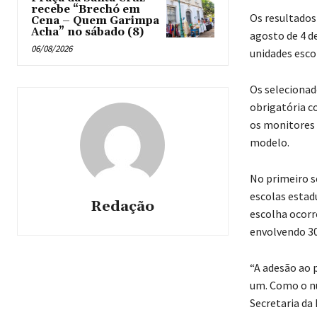
recebe “Brechó em
Os resultados
Cena – Quem Garimpa
Acha” no sábado (8)
agosto de 4 d
06/08/2026
unidades esco
Os selecionad
obrigatória c
os monitores
modelo.
No primeiro s
escolas estad
Redação
escolha ocorr
envolvendo 30
“A adesão ao 
um. Como o nú
Secretaria da