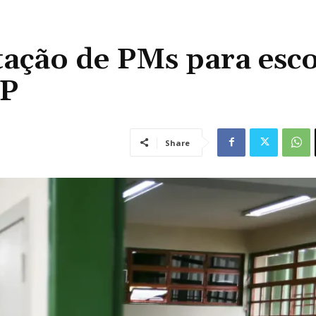
atação de PMs para esco
SP
Share