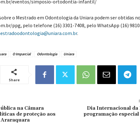
om.br/eventos/simposio-ortodontia-infantil/
sobre o Mestrado em Odontologia da Uniara podem ser obtidas n
m.br/ppg, pelo telefone (16) 3301-7408, pelo WhatsApp (16) 981
estradoodontologia@uniara.com.br
.
uara
O Imparcial
Odontologia
Uniara
Share
Pública na Câmara
Dia Internacional da
líticas de proteção aos
programação especial 
 Araraquara