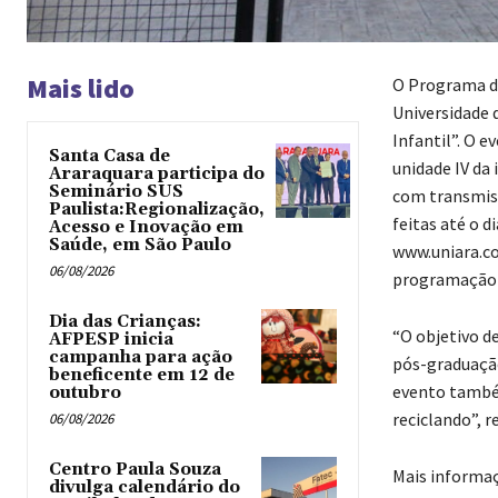
Mais lido
O Programa d
Universidade 
Infantil”. O e
Santa Casa de
unidade IV da 
Araraquara participa do
Seminário SUS
com transmiss
Paulista:Regionalização,
feitas até o 
Acesso e Inovação em
Saúde, em São Paulo
www.uniara.co
06/08/2026
programação d
Dia das Crianças:
“O objetivo d
AFPESP inicia
campanha para ação
pós-graduaçã
beneficente em 12 de
evento também
outubro
reciclando”, 
06/08/2026
Centro Paula Souza
Mais informaç
divulga calendário do