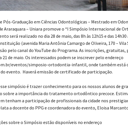
e Pós-Graduação em Ciências Odontológicas – Mestrado em Odon
de Araraquara – Uniara promove o “I Simpósio Internacional de Or
vento será realizado no dia 28 de maio, das 8h às 12h15 e das 14h30
instituição (avenida Maria Antônia Camargo de Oliveira, 170 – Vila
ão pelo canal do YouTube do Programa. As inscrições, gratuitas,
dia 21 de maio. Os interessados podem se inscrever pelo endereço
m.br/eventos/simposio-ortodontia-infantil, onde também está d
o evento. Haverá emissão de certificado de participação.
esse simpósio é trazer conhecimento para os nossos alunos de gr
o sobre a importância do tratamento ortodôntico precoce. Esti
 tenham a participação de profissionais da cidade nos prestigia
relata a docente do PPG e coordenadora do evento, Eloisa Marcanto
ões sobre o Simpósio estão disponíveis no endereço