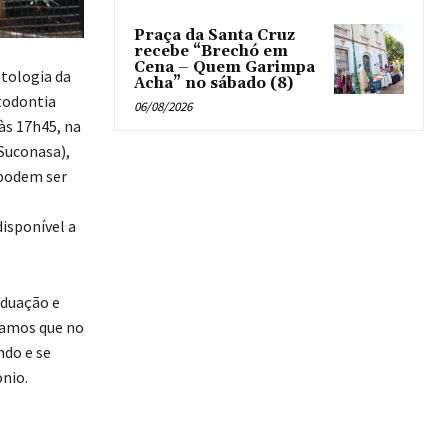
Praça da Santa Cruz
recebe “Brechó em
Cena – Quem Garimpa
tologia da
Acha” no sábado (8)
todontia
06/08/2026
 às 17h45, na
 Suconasa),
 podem ser
isponível a
aduação e
mamos que no
ndo e se
nio.