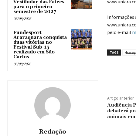
www.uniara.c
Vestibular das Fatecs
para o primeiro
semestre de 2027
Informações 
06/08/2026
www.uniara.co
pelo e-mail
m
Fundesport
Araraquara conquista
duas vitórias no
Festival Sub-15
realizado em São
TAGS
Araraq
Carlos
06/08/2026
Artigo anterior
Audiência 
debaterá po
animais em
Redação