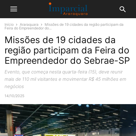
Início
Araraquara
Missões de 19 cidades da região participam da
Feira do Empreendedor do...
Missões de 19 cidades da
região participam da Feira do
Empreendedor do Sebrae-SP
Evento, que começa nesta quarta-feira (15), deve reunir
mais de 110 mil visitantes e movimentar R$ 45 milhões em
negócios
14/10/2025