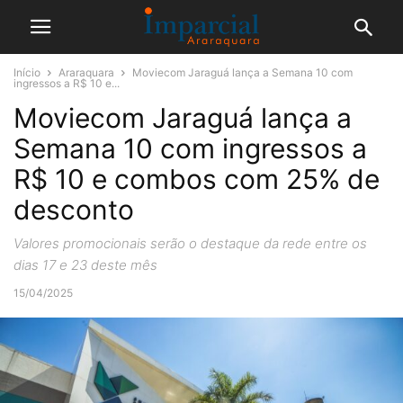
Início
Araraquara
Moviecom Jaraguá lança a Semana 10 com
ingressos a R$ 10 e...
Moviecom Jaraguá lança a
Semana 10 com ingressos a
R$ 10 e combos com 25% de
desconto
Valores promocionais serão o destaque da rede entre os
dias 17 e 23 deste mês
15/04/2025