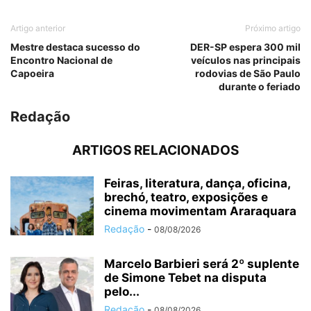
Artigo anterior
Próximo artigo
Mestre destaca sucesso do
DER-SP espera 300 mil
Encontro Nacional de
veículos nas principais
Capoeira
rodovias de São Paulo
durante o feriado
Redação
ARTIGOS RELACIONADOS
Feiras, literatura, dança, oficina,
brechó, teatro, exposições e
cinema movimentam Araraquara
Redação
-
08/08/2026
Marcelo Barbieri será 2º suplente
de Simone Tebet na disputa
pelo...
Redação
-
08/08/2026