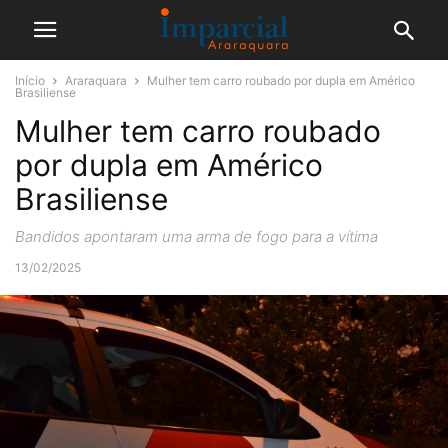
Início
Araraquara
Mulher tem carro roubado por dupla em Américo
Brasiliense
Mulher tem carro roubado
por dupla em Américo
Brasiliense
Bandidos apontaram uma arma de fogo para a vítima
13/02/2025