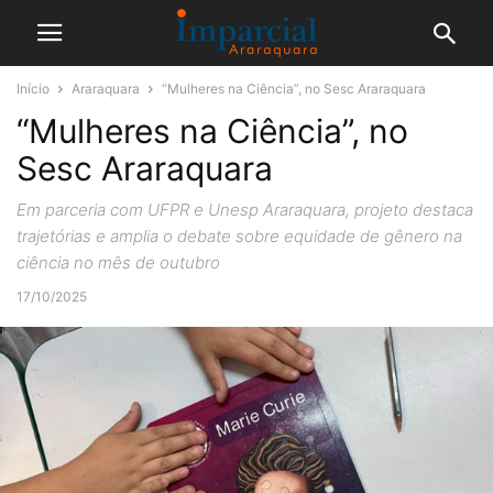
Início
Araraquara
“Mulheres na Ciência”, no Sesc Araraquara
“Mulheres na Ciência”, no
Sesc Araraquara
Em parceria com UFPR e Unesp Araraquara, projeto destaca
trajetórias e amplia o debate sobre equidade de gênero na
ciência no mês de outubro
17/10/2025