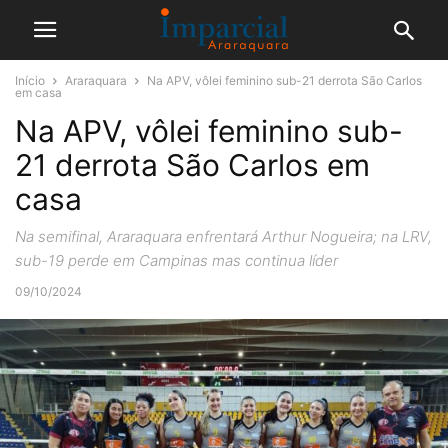
Início
Araraquara
Na APV, vôlei feminino sub-21 derrota São Carlos
em casa
Na APV, vôlei feminino sub-
21 derrota São Carlos em
casa
Na semifinal, Araraquara enfrentará Arthur Nogueira; na LRV,
sub-19 perde em Campinas mas continua líder
09/10/2024