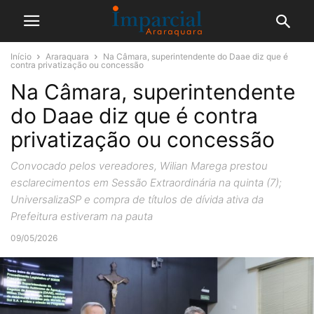
Início
Araraquara
Na Câmara, superintendente do Daae diz que é
contra privatização ou concessão
Na Câmara, superintendente
do Daae diz que é contra
privatização ou concessão
Convocado pelos vereadores, Wilian Marega prestou
esclarecimentos em Sessão Extraordinária na quinta (7);
UniversalizaSP e compra de títulos de dívida ativa da
Prefeitura estiveram na pauta
09/05/2026