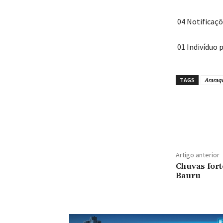
‎ 04 Notificaç
‎ 01 Indivíduo
TAGS
Araraq
Artigo anterior
Chuvas for
Bauru