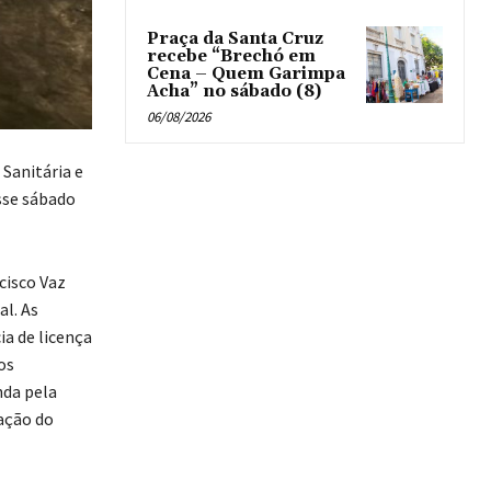
Praça da Santa Cruz
recebe “Brechó em
Cena – Quem Garimpa
Acha” no sábado (8)
06/08/2026
 Sanitária e
sse sábado
cisco Vaz
al. As
ia de licença
os
nda pela
bação do