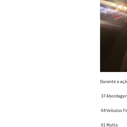
Durante a açã
37 Abordage
‎ 04 Veículos F
‎ 01 Multa