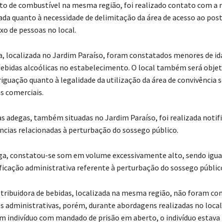
o de combustível na mesma região, foi realizado contato com a 
tada quanto à necessidade de delimitação da área de acesso ao pos
xo de pessoas no local.
 localizada no Jardim Paraíso, foram constatados menores de id
bidas alcoólicas no estabelecimento. O local também será objet
iguação quanto à legalidade da utilização da área de convivência s
s comerciais.
s adegas, também situadas no Jardim Paraíso, foi realizada noti
ncias relacionadas à perturbação do sossego público.
ga, constatou-se som em volume excessivamente alto, sendo igu
ficação administrativa referente à perturbação do sossego públic
tribuidora de bebidas, localizada na mesma região, não foram co
es administrativas, porém, durante abordagens realizadas no local,
um indivíduo com mandado de prisão em aberto, o indivíduo estav