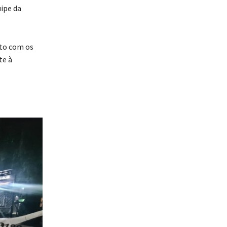
uipe da
ato com os
te à