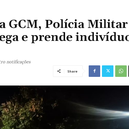
 GCM, Polícia Militar
dega e prende indivídu
ro notificações
Share