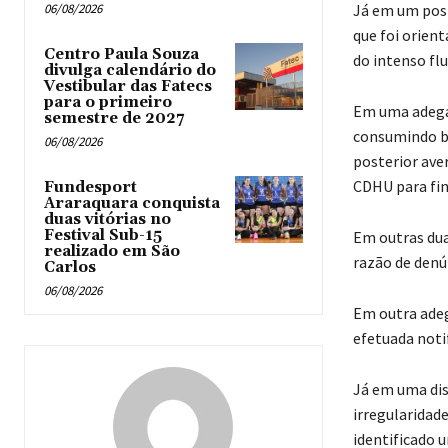
06/08/2026
Já em um post
que foi orien
Centro Paula Souza
do intenso flu
divulga calendário do
Vestibular das Fatecs
para o primeiro
Em uma adega,
semestre de 2027
consumindo be
06/08/2026
posterior aver
CDHU para fin
Fundesport
Araraquara conquista
duas vitórias no
Festival Sub-15
Em outras dua
realizado em São
razão de denú
Carlos
06/08/2026
Em outra ade
efetuada noti
Já em uma dis
irregularidad
identificado 