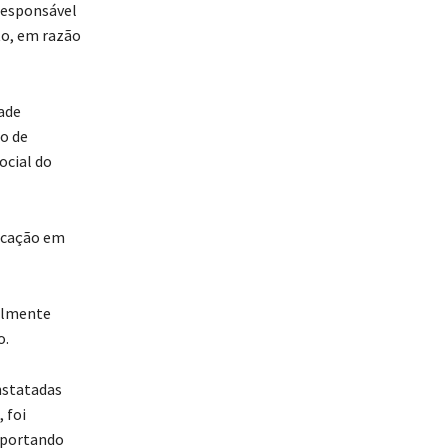
responsável
to, em razão
ade
o de
ocial do
ficação em
almente
o.
nstatadas
 foi
a portando