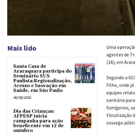
Mais lido
Uma operação c
agentes de Tr
(16), em Arar
Santa Casa de
Araraquara participa do
Seminário SUS
Segundo a GCM
Paulista:Regionalização,
Filho, onde já
Acesso e Inovação em
Saúde, em São Paulo
equipes relat
06/08/2026
sanitária par
fumígenos, se
Dia das Crianças:
Fiscalização 
AFPESP inicia
campanha para ação
sossego públi
beneficente em 12 de
outubro