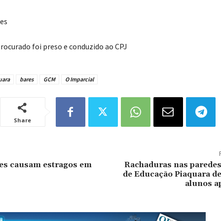
ões
 procurado foi preso e conduzido ao CPJ
uara
bares
GCM
O Imparcial
Share
tes causam estragos em
Rachaduras nas paredes
de Educação Piaquara de
alunos a