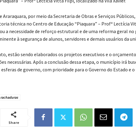
iaquara” – Profª Lectícia Vitta Filpi, localizado na Vila Xavier.
de Araraquara, por meio da Secretaria de Obras e Serviços Públicos
storia técnica no Centro de Educação “Piaquara” – Profª Lectícia Vitt
ou a necessidade de reforço estrutural e de uma reforma geral no
iminente à segurança de alunos, servidores e demais usuários da un
o, estão sendo elaborados os projetos executivos e o orçament
ões necessárias. Após a conclusão dessa etapa, o município irá bus
s esferas de governo, com prioridade para o Governo do Estado e 
rachaduras
Share