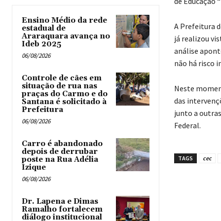
de Educação “P
Ensino Médio da rede
A Prefeitura 
estadual de
Araraquara avança no
já realizou vi
Ideb 2025
análise apont
06/08/2026
não há risco 
Controle de cães em
situação de rua nas
Neste moment
praças do Carmo e do
das intervenç
Santana é solicitado à
Prefeitura
junto a outra
06/08/2026
Federal.
Carro é abandonado
depois de derrubar
TAGS
cec
poste na Rua Adélia
Izique
06/08/2026
Dr. Lapena e Dimas
Ramalho fortalecem
diálogo institucional