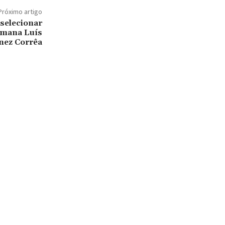
Próximo artigo
 selecionar
emana Luís
nez Corrêa