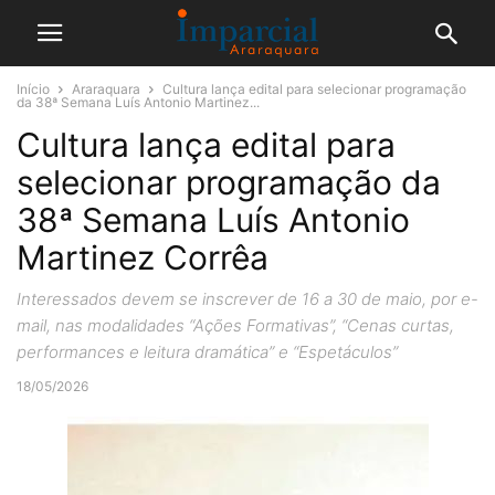
Início
Araraquara
Cultura lança edital para selecionar programação
da 38ª Semana Luís Antonio Martinez...
Cultura lança edital para
selecionar programação da
38ª Semana Luís Antonio
Martinez Corrêa
Interessados devem se inscrever de 16 a 30 de maio, por e-
mail, nas modalidades “Ações Formativas”, “Cenas curtas,
performances e leitura dramática” e “Espetáculos”
18/05/2026