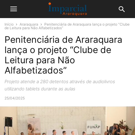
Início
Araraquara
Penitenciária de Araraquara lança o projeto “Clube
de Leitura para Não Alfabetizados”
Penitenciária de Araraquara
lança o projeto “Clube de
Leitura para Não
Alfabetizados”
Projeto atende a 280 detentos através de audiolivros
utilizando tablets durante as aulas
25/04/2025