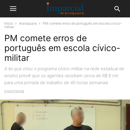
Início
Araraquara
PM comete erros de português em escola cívico-
militar
PM comete erros de
português em escola cívico-
militar
A lei que criou o programa cívico-militar na rede estadual de
ensino prevê que os agentes recebam cerca de R$ 6 mil
para uma jornada de trabalho de 40 horas semanais
03/02/2026