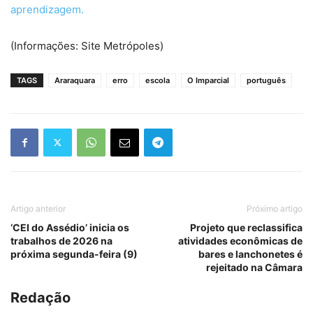
aprendizagem.
(Informações: Site Metrópoles)
TAGS
Araraquara
erro
escola
O Imparcial
português
Artigo anterior
Próximo artigo
‘CEI do Assédio’ inicia os
Projeto que reclassifica
trabalhos de 2026 na
atividades econômicas de
próxima segunda-feira (9)
bares e lanchonetes é
rejeitado na Câmara
Redação