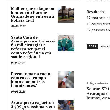
Mulher que esfaqueou
Resultado:
homem no Parque
Gramado se entrega à
12 motociclet
Polícia Civil
15 carros fisc
07/08/2026
32 pessoas a
Santa Casa de
Araraquara ultrapassa
60 mil cirurgias e
TAGS
Araraq
reforça seu papel
como referência em
saúde regional
07/08/2026
Posso tomar a vacina
contra o sarampo
junto com outros
Artigo anterior
imunizantes?
Sebrae-SP t
07/08/2026
Araraquara 
humor, cria
Araraquara capacitou
2.799 profissionais em