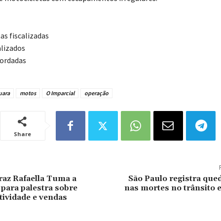
as fiscalizadas
alizados
bordadas
uara
motos
O Imparcial
operação
Share
raz Rafaella Tuma a
São Paulo registra que
para palestra sobre
nas mortes no trânsito 
tividade e vendas