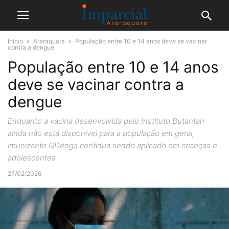
Início
Araraquara
População entre 10 e 14 anos deve se vacinar
contra a dengue
População entre 10 e 14 anos
deve se vacinar contra a
dengue
Enquanto a vacina desenvolvida pelo Instituto Butantan
ainda não está disponível para a população em geral,
imunizante QDenga continua sendo aplicado em crianças e
adolescentes
27/02/2026