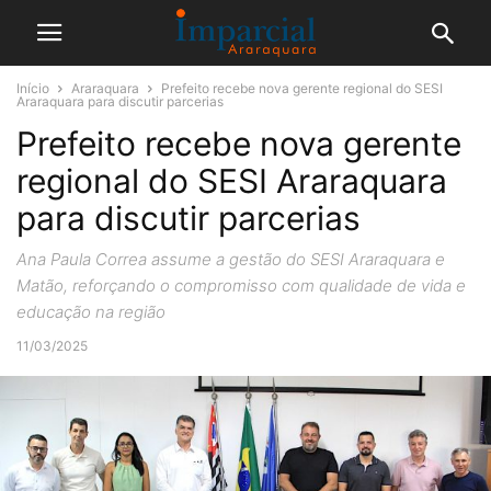
Início
Araraquara
Prefeito recebe nova gerente regional do SESI
Araraquara para discutir parcerias
Prefeito recebe nova gerente
regional do SESI Araraquara
para discutir parcerias
Ana Paula Correa assume a gestão do SESI Araraquara e
Matão, reforçando o compromisso com qualidade de vida e
educação na região
11/03/2025