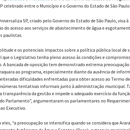
SP celebrado entre o Município e o Governo do Estado de São Paulo
iversaliza SP, criado pelo Governo do Estado de São Paulo, visa à
ão do acesso aos serviços de abastecimento de água e esgotament
s paulistas.
litude e os potenciais impactos sobre a política pública local de
 que o Legislativo tenha pleno acesso às condições e compromis
io. A bancada de oposição tem demonstrado extrema preocupação
raquara ao programa, especialmente diante da ausência de infor
 reiteradas dificuldades enfrentadas para obter acesso ao Termo d
úmeras tentativas informais junto à administração municipal. T
transparência da gestão e impede o adequado exercício da funçã
ia do Parlamento”, argumentaram os parlamentares no Requerime
ao Executivo.
 eles, “a preocupação se intensifica quando se considera que Arar
amento Autônomo de Água e Esgotos (Daae), autarquia municipal