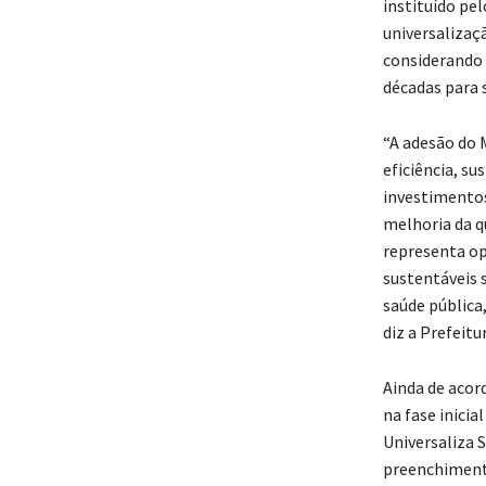
instituído pe
universalizaç
considerando 
décadas para 
“A adesão do 
eficiência, s
investimentos
melhoria da q
representa op
sustentáveis 
saúde pública,
diz a Prefeitur
Ainda de acor
na fase inici
Universaliza 
preenchimento