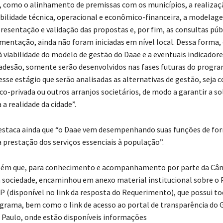
 como o alinhamento de premissas com os municípios, a realizaç
abilidade técnica, operacional e econômico-financeira, a modelag
resentação e validação das propostas e, por fim, as consultas públ
mentação, ainda não foram iniciadas em nível local. Dessa forma,
à viabilidade do modelo de gestão do Daae e a eventuais indicadore
 adesão, somente serão desenvolvidos nas fases futuras do progra
sse estágio que serão analisadas as alternativas de gestão, seja 
ico-privada ou outros arranjos societários, de modo a garantir a s
a realidade da cidade”.
estaca ainda que “o Daae vem desempenhando suas funções de for
 prestação dos serviços essenciais à população”.
ém que, para conhecimento e acompanhamento por parte da Câ
a sociedade, encaminhou em anexo material institucional sobre 
SP (disponível no link da resposta do Requerimento), que possui to
grama, bem como o link de acesso ao portal de transparência do 
 Paulo, onde estão disponíveis informações