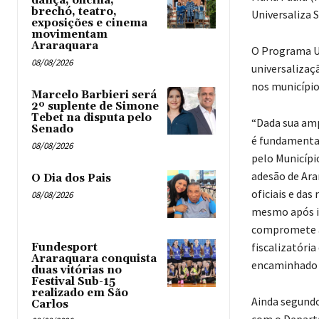
dança, oficina,
brechó, teatro,
Universaliza 
exposições e cinema
movimentam
Araraquara
O Programa Un
08/08/2026
universalizaç
nos município
Marcelo Barbieri será
2º suplente de Simone
Tebet na disputa pelo
“Dada sua amp
Senado
é fundamental
08/08/2026
pelo Municíp
adesão de Ara
O Dia dos Pais
oficiais e das
08/08/2026
mesmo após in
compromete a 
fiscalizatór
Fundesport
Araraquara conquista
encaminhado 
duas vitórias no
Festival Sub-15
realizado em São
Ainda segundo
Carlos
com o Depart