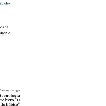
ao-de-
ços de
dade e
Próximo artigo
otecnologia
re livro “O
 do hábito”