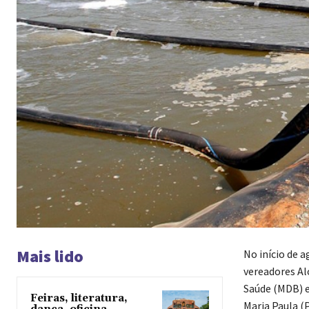
Mais lido
No início de 
vereadores Al
Saúde (MDB) e 
Feiras, literatura,
Maria Paula (