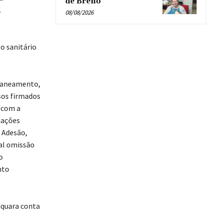
de Breno’
.
08/08/2026
o sanitário
 saneamento,
sos firmados
 com a
mações
e Adesão,
al omissão
o
nto
aquara conta