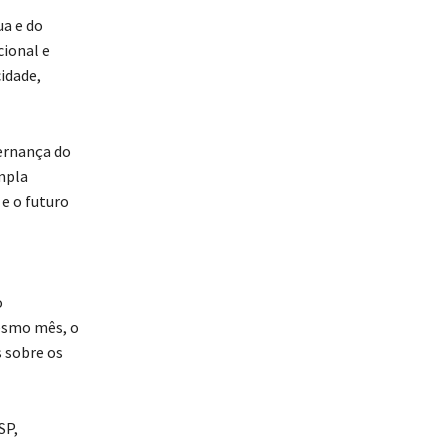
ua e do
cional e
idade,
ernança do
mpla
e o futuro
o
mesmo mês, o
s sobre os
SP,