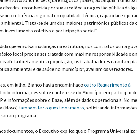
á décadas, reconhecida por sua excelência na gestão pública da ág
endo referência regional em qualidade técnica, capacidade opera
mbiental. Trata-se de um dos maiores patrimônios públicos da c
m investimento coletivo e participação social”.
ida que envolva mudanças na estrutura, nos contratos ou na gov
sico local precisa ser tratada com máxima responsabilidade e a
pois afeta diretamente a população, os trabalhadores da autarquia 
blica ambiental e de saúde no município”, avaliam os vereadores.
es, em julho, Bianco havia encaminhado
outro Requerimento à
indo informações sobre o interesse do Município em participar d
SP e informações sobre o Daae, além de dados operacionais. No 
da (Novo)
também fez o questionamento
, solicitando informaçõe
esão ao programa.
os documentos, o Executivo explica que o Programa Universaliza 