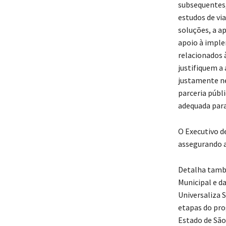
subsequentes,
estudos de vi
soluções, a ap
apoio à imple
relacionados 
justifiquem a
justamente ne
parceria públ
adequada para 
O Executivo d
assegurando a
Detalha tamb
Municipal e d
Universaliza 
etapas do pro
Estado de São