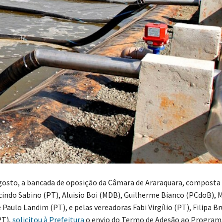
agosto, a bancada de oposição da Câmara de Araraquara, composta
cindo Sabino (PT), Aluisio Boi (MDB), Guilherme Bianco (PCdoB), 
Paulo Landim (PT), e pelas vereadoras Fabi Virgílio (PT), Filipa Br
PT),
solicitou à Prefeitura
o envio do Termo de Adesão ao Program