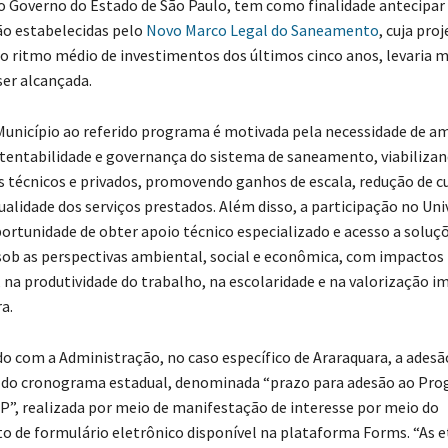
lo Governo do Estado de São Paulo, tem como finalidade antecipar
ão estabelecidas pelo
Novo Marco Legal do Saneamento
, cuja pro
o ritmo médio de investimentos dos últimos cinco anos, levaria ma
ser alcançada.
Município ao referido programa é motivada pela necessidade de am
ustentabilidade e governança do sistema de saneamento, viabiliza
 técnicos e privados, promovendo ganhos de escala, redução de c
ualidade dos serviços prestados. Além disso, a participação no Uni
ortunidade de obter apoio técnico especializado e acesso a soluç
sob as perspectivas ambiental, social e econômica, com impactos 
 na produtividade do trabalho, na escolaridade e na valorização im
a.
do com a Administração, no caso específico de Araraquara, a adesã
al do cronograma estadual, denominada “prazo para adesão ao Pr
SP”, realizada por meio de manifestação de interesse por meio do
 de formulário eletrônico disponível na plataforma Forms. “As 