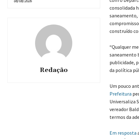
08/08/2026
consolidada h
saneamento, s
compromisso a
construído co
“Qualquer med
saneamento bá
publicidade, 
Redação
da política pú
Um pouco ant
Prefeitura
ped
Universaliza 
vereador Bal
termos da ad
Em resposta
a