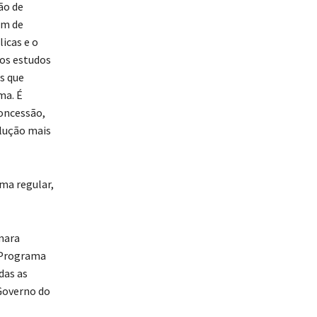
ão de
em de
icas e o
 os estudos
s que
ma. É
concessão,
olução mais
ma regular,
mara
o Programa
das as
Governo do