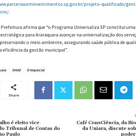
ww.parceriaseminvestimentos.sp.gov.br/projeto-qualificado/gest
icos/
.
 Prefeitura afirma que “o Programa Universaliza SP constitui uma
estratégica para Araraquara avançar na universalização dos servi
reservando o meio ambiente, assegurando saúde pública de quali
 eficiência da gestão municipal”.
uara
DAAE
O Imparcial
Share
ho é eleito vice-
Café ConsCiência, da Bi
do Tribunal de Contas do
da Uniara, discute sob
ão Paulo
poder