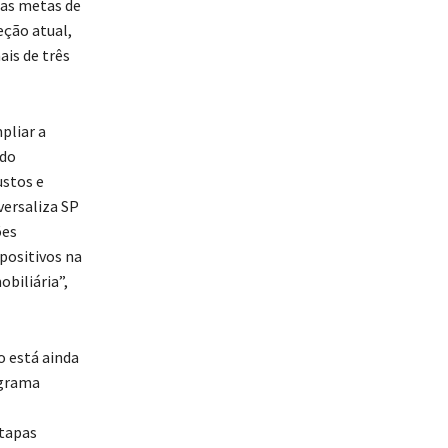
 as metas de
jeção atual,
is de três
pliar a
ndo
ustos e
versaliza SP
ões
positivos na
obiliária”,
o está ainda
ograma
etapas