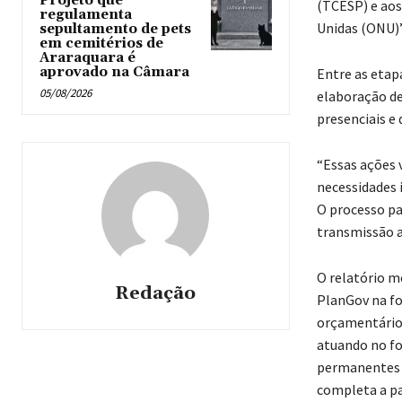
Projeto que
(TCESP) e aos
regulamenta
Unidas (ONU)”
sepultamento de pets
em cemitérios de
Araraquara é
aprovado na Câmara
Entre as etapa
05/08/2026
elaboração de
presenciais e
“Essas ações 
necessidades 
O processo pa
transmissão a
O relatório m
Redação
PlanGov na f
orçamentário
atuando no fo
permanentes d
completa a pa