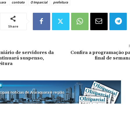
uara
contrato
O Imparcial
prefeitura
Share
iário de servidores da
Confira a programação pa
ntinuará suspenso,
final de seman
eitura