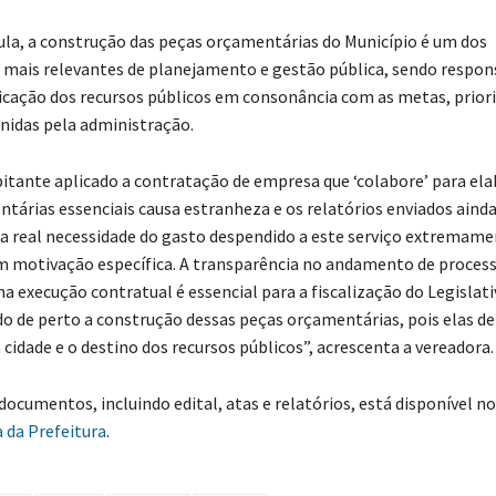
ula, a construção das peças orçamentárias do Município é um dos
mais relevantes de planejamento e gestão pública, sendo respon
licação dos recursos públicos em consonância com as metas, prior
inidas pela administração.
bitante aplicado a contratação de empresa que ‘colabore’ para el
tárias essenciais causa estranheza e os relatórios enviados aind
 a real necessidade do gasto despendido a este serviço extremam
m motivação específica. A transparência no andamento de proces
 na execução contratual é essencial para a fiscalização do Legisla
de perto a construção dessas peças orçamentárias, pois elas de
 cidade e o destino dos recursos públicos”, acrescenta a vereadora.
documentos, incluindo edital, atas e relatórios, está disponível n
 da Prefeitura
.