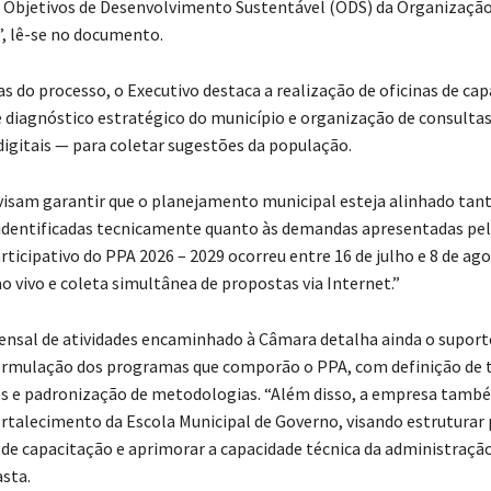
 Objetivos de Desenvolvimento Sustentável (ODS) da Organizaçã
, lê-se no documento.
s do processo, o Executivo destaca a realização de oficinas de cap
 diagnóstico estratégico do município e organização de consultas
 digitais — para coletar sugestões da população.
visam garantir que o planejamento municipal esteja alinhado tant
identificadas tecnicamente quanto às demandas apresentadas pel
rticipativo do PPA 2026 – 2029 ocorreu entre 16 de julho e 8 de ag
o vivo e coleta simultânea de propostas via Internet.”
ensal de atividades encaminhado à Câmara detalha ainda o suport
ormulação dos programas que comporão o PPA, com definição de 
s e padronização de metodologias. “Além disso, a empresa tamb
rtalecimento da Escola Municipal de Governo, visando estrutura
e capacitação e aprimorar a capacidade técnica da administração
sta.