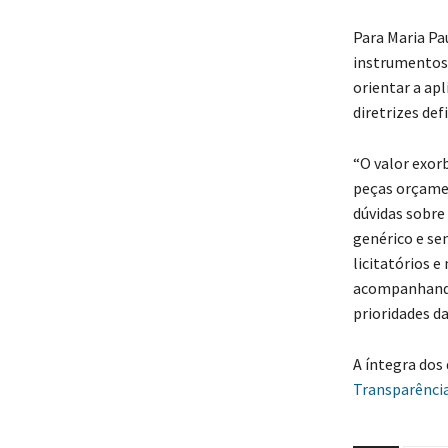
Para Maria Pa
instrumentos 
orientar a ap
diretrizes def
“O valor exor
peças orçamen
dúvidas sobre
genérico e se
licitatórios e
acompanhando 
prioridades da
A íntegra dos 
Transparência