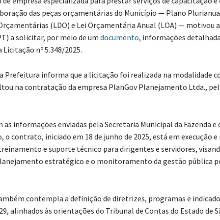
 de empresa especializada para prestar serviços de capacitação e
aboração das peças orçamentárias do Município — Plano Plurianual
 Orçamentárias (LDO) e Lei Orçamentária Anual (LOA) — motivou a
T) a solicitar, por meio de um
documento
, informações detalhada
Licitação nº 5.348/2025.
 a Prefeitura informa que a licitação foi realizada na modalidade 
ultou na contratação da empresa PlanGov Planejamento Ltda., pel
 as informações enviadas pela Secretaria Municipal da Fazenda e 
 o contrato, iniciado em 18 de junho de 2025, está em execução e 
treinamento e suporte técnico para dirigentes e servidores, visand
lanejamento estratégico e o monitoramento da gestão pública p
ambém contempla a definição de diretrizes, programas e indicado
29, alinhados às orientações do Tribunal de Contas do Estado de S