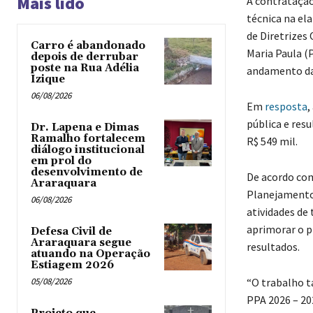
Mais lido
A contratação
técnica na el
de Diretrizes
Carro é abandonado
Maria Paula (P
depois de derrubar
poste na Rua Adélia
andamento da 
Izique
06/08/2026
Em
resposta
,
pública e res
Dr. Lapena e Dimas
Ramalho fortalecem
R$ 549 mil.
diálogo institucional
em prol do
desenvolvimento de
De acordo com
Araraquara
Planejamento,
06/08/2026
atividades de 
aprimorar o p
Defesa Civil de
Araraquara segue
resultados.
atuando na Operação
Estiagem 2026
05/08/2026
“O trabalho t
PPA 2026 – 20