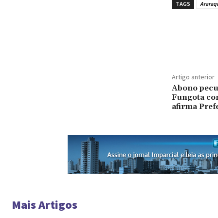
TAGS
Araraq
Artigo anterior
Abono pecun
Fungota co
afirma Pref
Mais Artigos