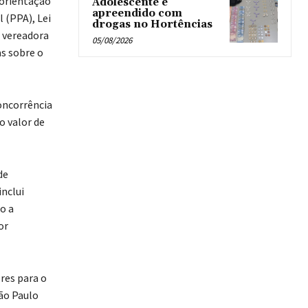
 orientação
Adolescente é
apreendido com
 (PPA), Lei
drogas no Hortências ‎
 vereadora
05/08/2026
s sobre o
concorrência
o valor de
de
inclui
o a
or
res para o
ão Paulo