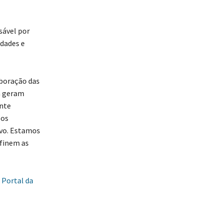
sável por
idades e
aboração das
a geram
ente
sos
tivo. Estamos
finem as
o
Portal da