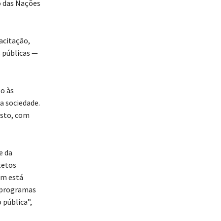
o das Nações
acitação,
 públicas —
o às
a sociedade.
osto, com
e da
tetos
ém está
r programas
 pública”,