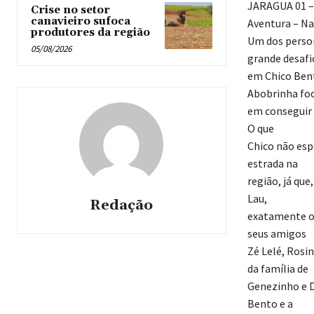
JARAGUA 01 –
Crise no setor
canavieiro sufoca
Aventura – Na
produtores da região
Um dos person
05/08/2026
grande desafi
em Chico Bent
Abobrinha fo
em conseguir 
O que
Chico não esp
estrada na
região, já qu
Lau,
Redação
exatamente on
seus amigos
Zé Lelé, Rosi
da família de
Genezinho e D
Bento e a