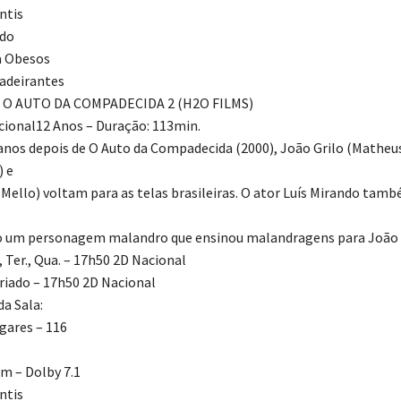
ntis
ado
a Obesos
adeirantes
 O AUTO DA COMPADECIDA 2 (H2O FILMS)
ional12 Anos – Duração: 113min.
 anos depois de O Auto da Compadecida (2000), João Grilo (Matheu
 e
 Mello) voltam para as telas brasileiras. O ator Luís Mirando tam
o um personagem malandro que ensinou malandragens para João G
., Ter., Qua. – 17h50 2D Nacional
eriado – 17h50 2D Nacional
a Sala:
gares – 116
m – Dolby 7.1
ntis