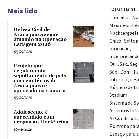
Mais lido
JARAGUA 01 –
Comédia – Nac
Mais de vinte
Defesa Civil de
Nachtergaele)
Araraquara segue
atuando na Operação
Chicó (Selton
Estiagem 2026
produção,
05/08/2026
interpretand
Qui., Sex., Seg
Projeto que
regulamenta
Sáb., Dom., F
sepultamento de pets
Informações d
em cemitérios de
Araraquara é
Número de Lu
aprovado na Câmara
Stadium
05/08/2026
Sistema de So
Assentos Infa
Adolescente é
apreendido com
Ar Condicion
drogas no Hortências ‎
Poltrona par
05/08/2026
Espaço para c