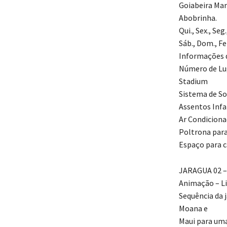
Goiabeira Mara
Abobrinha.
Qui., Sex., Se
Sáb., Dom., F
Informações d
Número de Lu
Stadium
Sistema de So
Assentos Infa
Ar Condicion
Poltrona par
Espaço para c
JARAGUA 02 –
Animação – Li
Sequência da 
Moana e
Maui para uma