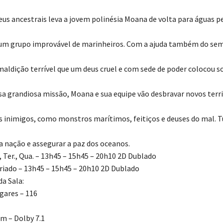
us ancestrais leva a jovem polinésia Moana de volta para águas p
um grupo improvável de marinheiros. Com a ajuda também do sem
aldição terrível que um deus cruel e com sede de poder colocou 
sa grandiosa missão, Moana e sua equipe vão desbravar novos terri
s inimigos, como monstros marítimos, feitiços e deuses do mal. 
a nação e assegurar a paz dos oceanos.
g., Ter., Qua. – 13h45 – 15h45 – 20h10 2D Dublado
eriado – 13h45 – 15h45 – 20h10 2D Dublado
a Sala:
gares – 116
m – Dolby 7.1