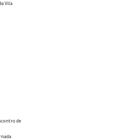
a Vila
ncontro de
ornada