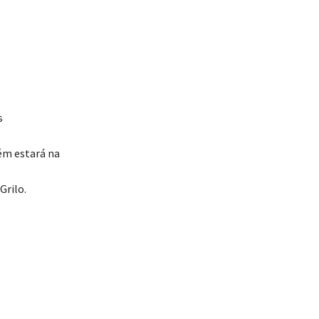
s
bém estará na
rilo.