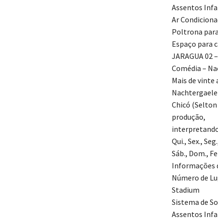
Assentos Infa
Ar Condicion
Poltrona par
Espaço para c
JARAGUA 02 –
Comédia – Nac
Mais de vinte
Nachtergaele)
Chicó (Selton
produção,
interpretand
Qui., Sex., Seg
Sáb., Dom., F
Informações d
Número de Lu
Stadium
Sistema de So
Assentos Infa