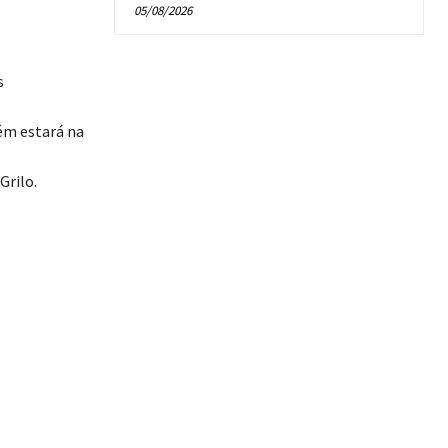
05/08/2026
s
bém estará na
rilo.