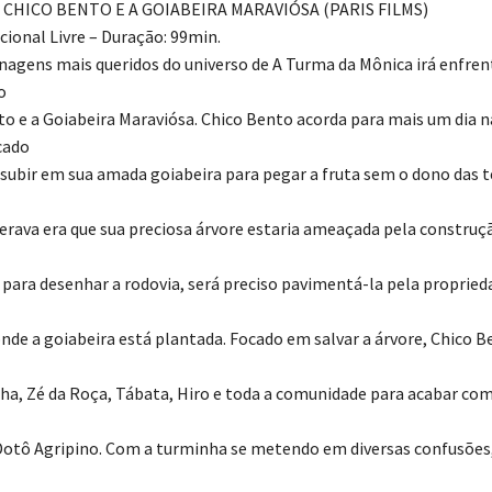
 CHICO BENTO E A GOIABEIRA MARAVIÓSA (PARIS FILMS)
cional Livre – Duração: 99min.
agens mais queridos do universo de A Turma da Mônica irá enfre
o
o e a Goiabeira Maraviósa. Chico Bento acorda para mais um dia na
cado
subir em sua amada goiabeira para pegar a fruta sem o dono das te
erava era que sua preciosa árvore estaria ameaçada pela constru
e, para desenhar a rodovia, será preciso pavimentá-la pela proprie
de a goiabeira está plantada. Focado em salvar a árvore, Chico B
nha, Zé da Roça, Tábata, Hiro e toda a comunidade para acabar com
otô Agripino. Com a turminha se metendo em diversas confusões