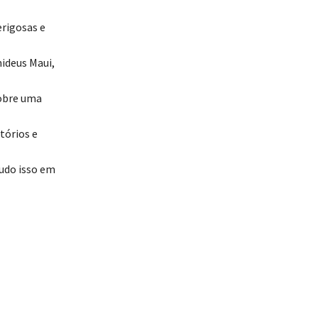
erigosas e
ideus Maui,
sobre uma
tórios e
Tudo isso em