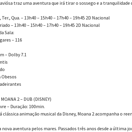
viósa traz uma aventura que irá tirar o sossego e a tranquilidade d
g., Ter., Qua. – 13h40 – 15h40 – 17h40 – 19h45 2D Nacional
eriado – 13h40 – 15h40 – 17h40 – 19h45 2D Nacional
a Sala:
gares – 116
m – Dolby 7.1
ntis
ado
a Obesos
adeirantes
 MOANA 2 – DUB (DISNEY)
vre – Duração: 100min.
já clássica animação musical da Disney, Moana 2 acompanha o ree
 nova aventura pelos mares. Passados três anos desde a última j