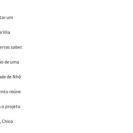
ntar um
 Vila
rras saber.
ção de uma
dade de Nhô
ento reúne
 o projeto
, Chico