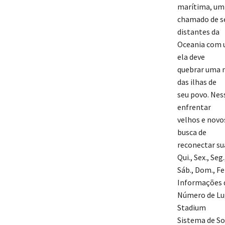
marítima, um
chamado de se
distantes da
Oceania com 
ela deve
quebrar uma m
das ilhas de
seu povo. Nes
enfrentar
velhos e novo
busca de
reconectar su
Qui., Sex., Se
Sáb., Dom., F
Informações d
Número de Lu
Stadium
Sistema de So