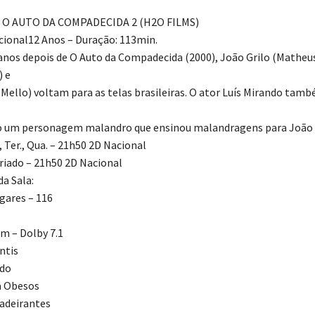
 O AUTO DA COMPADECIDA 2 (H2O FILMS)
ional12 Anos – Duração: 113min.
 anos depois de O Auto da Compadecida (2000), João Grilo (Matheu
 e
 Mello) voltam para as telas brasileiras. O ator Luís Mirando tam
o um personagem malandro que ensinou malandragens para João G
., Ter., Qua. – 21h50 2D Nacional
eriado – 21h50 2D Nacional
a Sala:
gares – 116
m – Dolby 7.1
ntis
ado
a Obesos
adeirantes