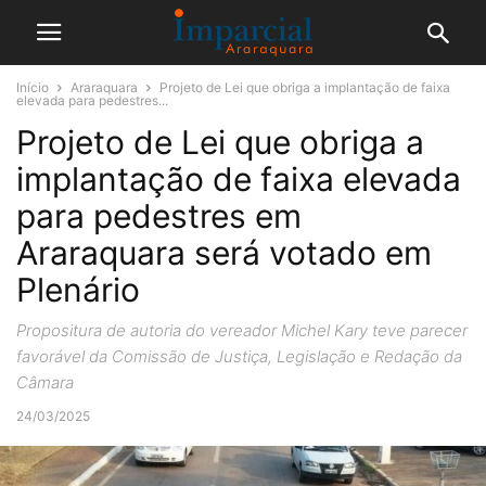
Início
Araraquara
Projeto de Lei que obriga a implantação de faixa
elevada para pedestres...
Projeto de Lei que obriga a
implantação de faixa elevada
para pedestres em
Araraquara será votado em
Plenário
Propositura de autoria do vereador Michel Kary teve parecer
favorável da Comissão de Justiça, Legislação e Redação da
Câmara
24/03/2025