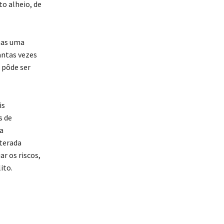
o alheio, de
 mas uma
antas vezes
 pôde ser
is
s de
a
lterada
r os riscos,
ito.