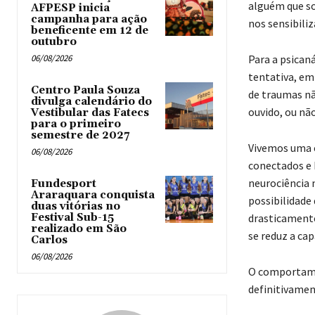
alguém que so
AFPESP inicia
campanha para ação
nos sensibili
beneficente em 12 de
outubro
06/08/2026
Para a psicaná
tentativa, em 
Centro Paula Souza
de traumas nã
divulga calendário do
ouvido, ou não
Vestibular das Fatecs
para o primeiro
semestre de 2027
Vivemos uma e
06/08/2026
conectados e 
neurociência 
Fundesport
Araraquara conquista
possibilidade
duas vitórias no
Festival Sub-15
drasticamente.
realizado em São
se reduz a ca
Carlos
06/08/2026
O comportamen
definitivamen