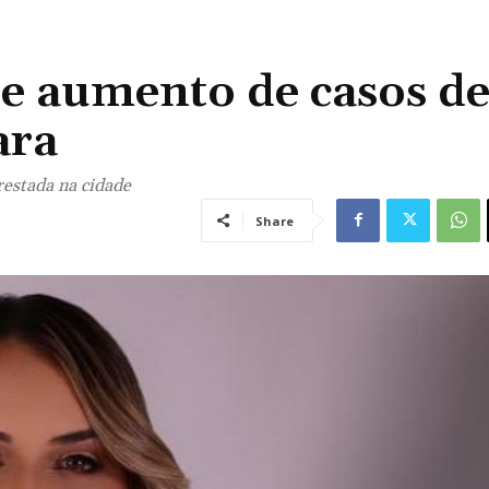
bre aumento de casos d
ara
restada na cidade
Share