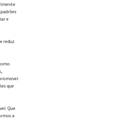
palmente
 padrões
iar e
e reduz
 como
s,
 promover
ões que
vel. Que
armos a