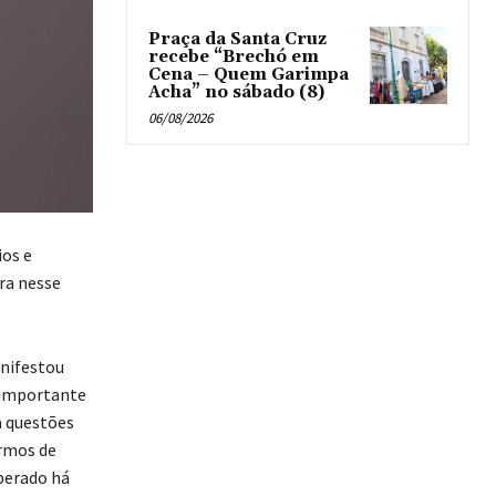
Praça da Santa Cruz
recebe “Brechó em
Cena – Quem Garimpa
Acha” no sábado (8)
06/08/2026
ios e
ra nesse
anifestou
É importante
a questões
armos de
perado há