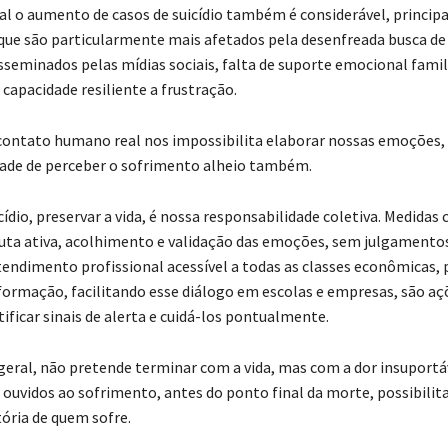
nal o aumento de casos de suicídio também é considerável, princi
 que são particularmente mais afetados pela desenfreada busca de
sseminados pelas mídias sociais, falta de suporte emocional famil
capacidade resiliente a frustração.
contato humano real nos impossibilita elaborar nossas emoções, 
ade de perceber o sofrimento alheio também.
cídio, preservar a vida, é nossa responsabilidade coletiva. Medidas
ta ativa, acolhimento e validação das emoções, sem julgamento
atendimento profissional acessível a todas as classes econômicas,
formação, facilitando esse diálogo em escolas e empresas, são aç
ificar sinais de alerta e cuidá-los pontualmente.
 geral, não pretende terminar com a vida, mas com a dor insuportá
ouvidos ao sofrimento, antes do ponto final da morte, possibilit
tória de quem sofre.