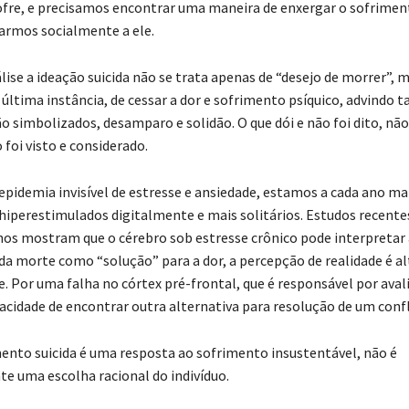
fre, e precisamos encontrar uma maneira de enxergar o sofriment
zarmos socialmente a ele.
lise a ideação suicida não se trata apenas de “desejo de morrer”,
última instância, de cessar a dor e sofrimento psíquico, advindo t
o simbolizados, desamparo e solidão. O que dói e não foi dito, não
 foi visto e considerado.
pidemia invisível de estresse e ansiedade, estamos a cada ano ma
hiperestimulados digitalmente e mais solitários. Estudos recente
nos mostram que o cérebro sob estresse crônico pode interpretar 
 da morte como “solução” para a dor, a percepção de realidade é a
 Por uma falha no córtex pré-frontal, que é responsável por avalia
pacidade de encontrar outra alternativa para resolução de um confl
to suicida é uma resposta ao sofrimento insustentável, não é
te uma escolha racional do indivíduo.