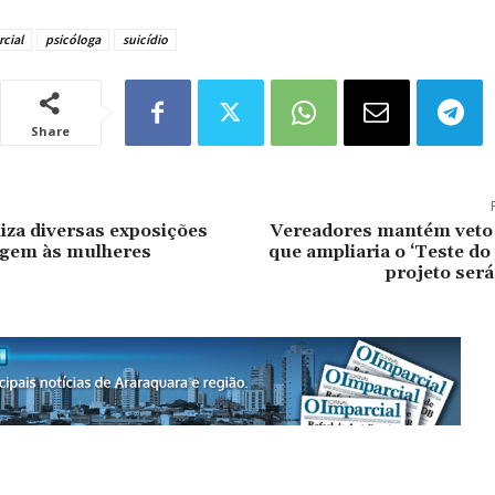
cial
psicóloga
suicídio
Share
liza diversas exposições
Vereadores mantém veto 
gem às mulheres
que ampliaria o ‘Teste do
projeto ser