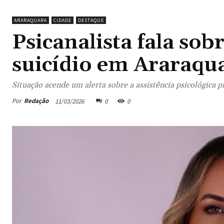
ARARAQUARA
CIDADE
DESTAQUE
Psicanalista fala so
suicídio em Araraqu
Situação acende um alerta sobre a assistência psicológica p
Por
Redação
11/03/2026
0
0