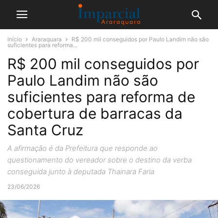
Início
Araraquara
R$ 200 mil conseguidos por Paulo Landim não são
suficientes para reforma...
R$ 200 mil conseguidos por
Paulo Landim não são
suficientes para reforma de
cobertura de barracas da
Santa Cruz
A afirmação é da Prefeitura que responde ao
questionamento do vereador sobre o destino da verba
conseguida junto à deputada Thainara Faria
23/06/2026