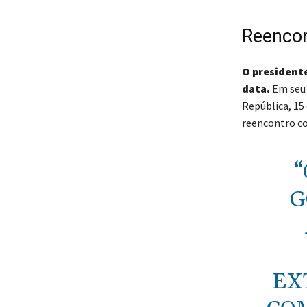
Reencon
O presidente
data.
Em seu 
República, 15
reencontro co
“
G
EX