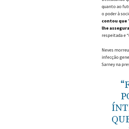
quanto ao futu
o poder à soc
contou que 
lhe assegur
respeitada e “
Neves morreu n
infecção gene
Sarney na pre
“
P
ÍNT
QUE