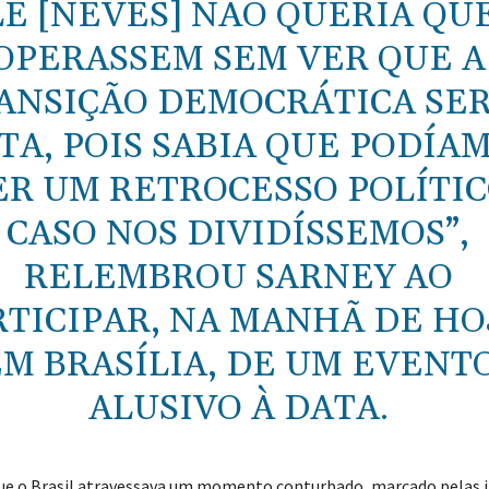
LE [NEVES] NÃO QUERIA QU
OPERASSEM SEM VER QUE A
ANSIÇÃO DEMOCRÁTICA SER
TA, POIS SABIA QUE PODÍA
ER UM RETROCESSO POLÍTI
CASO NOS DIVIDÍSSEMOS”,
RELEMBROU SARNEY AO
RTICIPAR, NA MANHÃ DE HO
M BRASÍLIA, DE UM EVENT
ALUSIVO À DATA.
ue o Brasil atravessava um momento conturbado, marcado pelas 