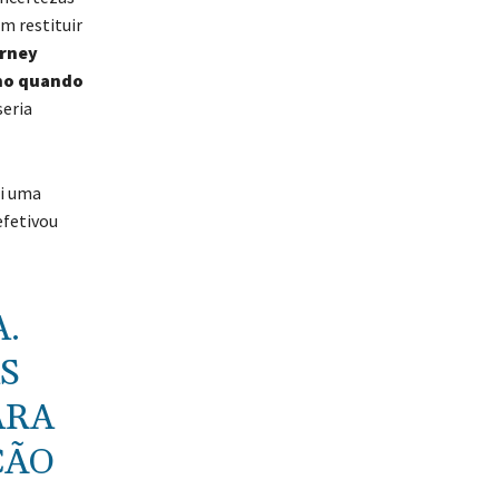
m restituir
rney
ino quando
seria
oi uma
efetivou
.
S
ARA
ÇÃO