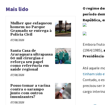
Mais lido
O regime dem
período demo
República, 
Mulher que esfaqueou
homem no Parque
Gramado se entrega à
Polícia Civil
07/08/2026
Embora fruto 
(1964/1985),
Santa Casa de
Araraquara ultrapassa
Presidência 
60 mil cirurgias e
reforça seu papel
como referência em
Até aquele mo
saúde regional
tinham sido e
07/08/2026
Contudo, o es
precisou ser 
Posso tomar a vacina
contra o sarampo
cargo interin
junto com outros
imunizantes?
07/08/2026