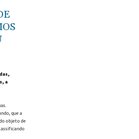
DE
MOS
U
das,
s, a
as.
undo, que a
ido objeto de
lassificando