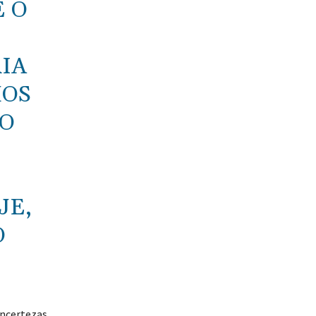
E O
IA
MOS
CO
JE,
O
incertezas