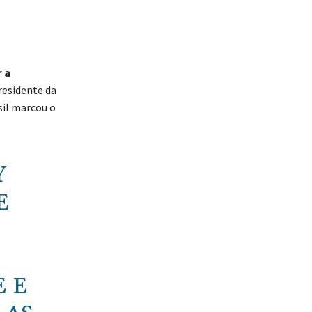
 a
residente da
sil marcou o
Y
E
 E