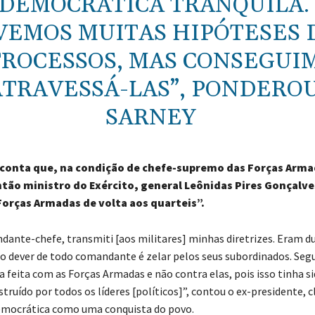
DEMOCRÁTICA TRANQUILA.
VEMOS MUITAS HIPÓTESES 
ROCESSOS, MAS CONSEGUI
ATRAVESSÁ-LAS”, PONDERO
SARNEY
conta que, na condição de chefe-supremo das Forças Arma
ntão ministro do Exército, general Leônidas Pires Gonçalve
Forças Armadas de volta aos quarteis”.
ante-chefe, transmiti [aos militares] minhas diretrizes. Eram du
 o dever de todo comandante é zelar pelos seus subordinados. Seg
a feita com as Forças Armadas e não contra elas, pois isso tinha s
ruído por todos os líderes [políticos]”, contou o ex-presidente, c
emocrática como uma conquista do povo.