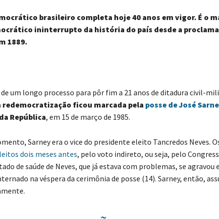
ocrático brasileiro completa hoje 40 anos em vigor. É o m
crático ininterrupto da história do país desde a proclam
em 1889.
de um longo processo para pôr fim a 21 anos de ditadura civil-mil
a redemocratização ficou marcada pela
posse de José Sarn
da República
, em 15 de março de 1985.
mento, Sarney era o vice do presidente eleito Tancredos Neves. O
leitos dois meses antes
, pelo voto indireto, ou seja, pelo Congres
tado de saúde de Neves, que já estava com problemas, se agravou e
internado na véspera da cerimônia de posse (14). Sarney, então, as
amente.