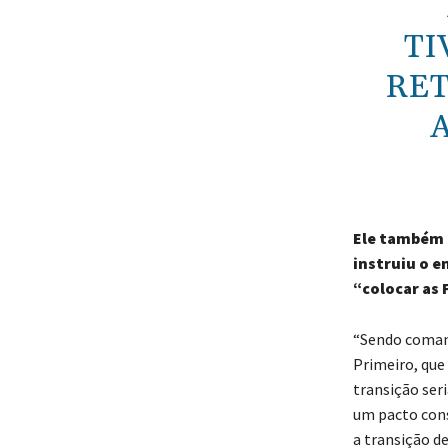
TI
RET
Ele também 
instruiu o e
“colocar as 
“Sendo comand
Primeiro, que
transição seri
um pacto const
a transição d