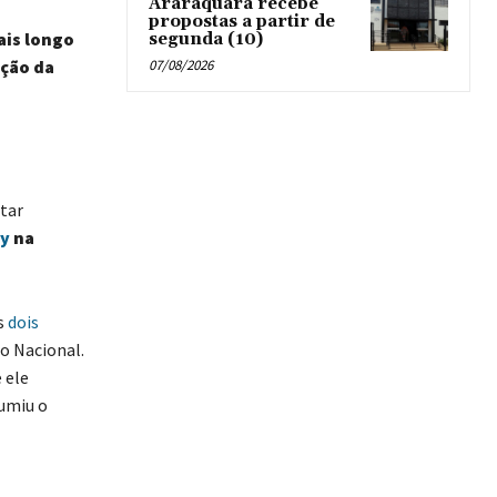
Araraquara recebe
propostas a partir de
ais longo
segunda (10)
07/08/2026
ação da
itar
ey
na
s
dois
so Nacional.
 ele
sumiu o