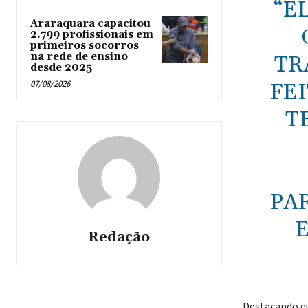
“E
Araraquara capacitou
2.799 profissionais em
primeiros socorros
na rede de ensino
TR
desde 2025
07/08/2026
FEI
T
PA
E
Redação
Destacando q