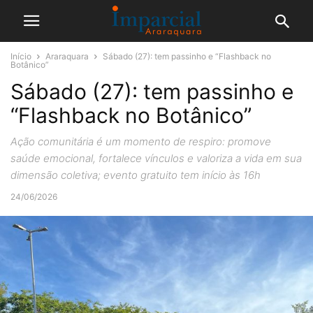
Início
Araraquara
Sábado (27): tem passinho e “Flashback no
Botânico”
Sábado (27): tem passinho e
“Flashback no Botânico”
Ação comunitária é um momento de respiro: promove
saúde emocional, fortalece vínculos e valoriza a vida em sua
dimensão coletiva; evento gratuito tem início às 16h
24/06/2026