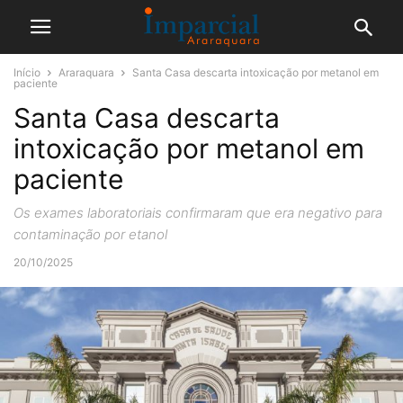
Início
Araraquara
Santa Casa descarta intoxicação por metanol em
paciente
Santa Casa descarta
intoxicação por metanol em
paciente
Os exames laboratoriais confirmaram que era negativo para
contaminação por etanol
20/10/2025