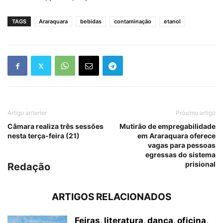
TAGS
Araraquara
bebidas
contaminação
etanol
Artigo anterior
Próximo artigo
Câmara realiza três sessões
Mutirão de empregabilidade
nesta terça-feira (21)
em Araraquara oferece
vagas para pessoas
egressas do sistema
prisional
Redação
ARTIGOS RELACIONADOS
Feiras, literatura, dança, oficina,