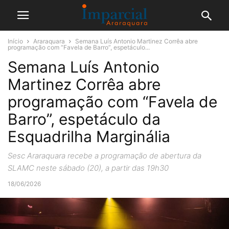
Início
Araraquara
Semana Luís Antonio Martinez Corrêa abre
programação com “Favela de Barro”, espetáculo...
Semana Luís Antonio
Martinez Corrêa abre
programação com “Favela de
Barro”, espetáculo da
Esquadrilha Marginália
Sesc Araraquara recebe a programação de abertura da
SLAMC neste sábado (20), a partir das 19h30
18/06/2026