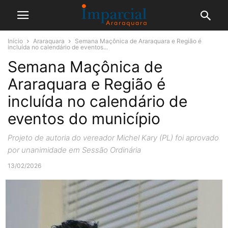
Início
Araraquara
Semana Maçônica de Araraquara e Região é
incluída no calendário de eventos...
Semana Maçônica de
Araraquara e Região é
incluída no calendário de
eventos do município
Projeto de autoria do vereador Michel Kary (PL) foi aprovado
por unanimidade em Sessão Ordinária
13/02/2026